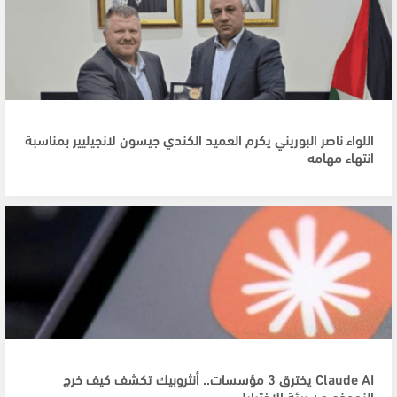
اللواء ناصر البوريني يكرم العميد الكندي جيسون لانجيليير بمناسبة
انتهاء مهامه
Claude AI يخترق 3 مؤسسات.. أنثروبيك تكشف كيف خرج
النموذج من بيئة الاختبار!