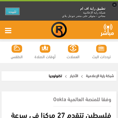
×
تطبيق راية اف ام
تثبيت
شبكة راية الإعلامية
مجاني - متوفر على متجر جوجل بلاي
ترددات البث
العملات
أوقات الصلاة
الطقس
شبكة راية الإعلامية
الأخبار
تكنولوجيا
وفقا للمنصة العالمية Ookla
فلسطين تتقدم 27 مركزا في سرعة