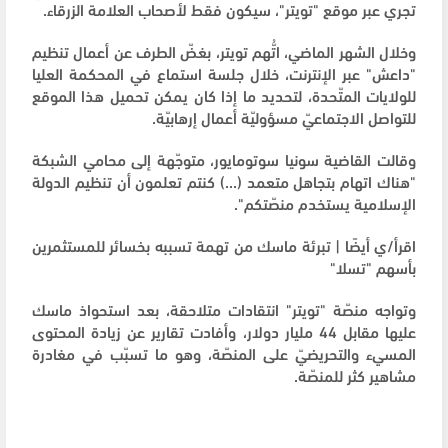
تجري عبر موقع "تويتر"، سيكون فقط لأصحاب العلامة الزرقاء.
وخلال الشهر الماضي، اتُّهم تويتر، بغضّ الطرف عن أعمال تنظيم
"داعش" عبر الإنترنت، خلال جلسة استماع في المحكمة العليا
للولايات المتّحدة، لتحديد ما إذا كان يمكن تحميل هذا الموقع
للتواصل الاجتماعيّ مسؤوليّة أعمال إرهابيّة.
وقالت القاضية سونيا سوتومايور، متوجّهة إلى محامي الشبكة
"هناك اتهام بتجاهل متعمد (...) كنتم تعلمون أن تنظيم الدولة
الإسلامية يستخدم منصّتكم".
اقرأ/ي أيضًا | تبرئة ماسك من تهمة تسببه بخسائر للمستثمرين
بأسهم "تسلا"
وتواجه منصّة "تويتر" انتقادات متلاحقة، بعد استحواذ ماسك
عليها مقابل 44 مليار دولار، وأفادت تقارير عن زيادة المحتوى
المسيء والتحريضيّ على المنصّة، وهو ما تسبّب في مغادرة
مشاهير كثر للمنصّة.