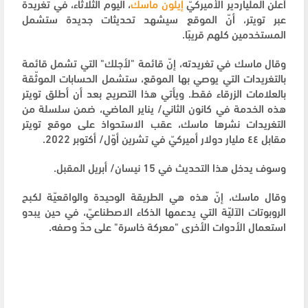
أعلن الملياردير الأميركيّ
إيلون ماسك
، اليوم الثلاثاء، في تغريدة
عبر تويتر، أنّ الموقع سيشهد تحديثات جديدة ستشمل
المستخدمين كلهم قريبًا.
وقال ماسك في تغريدته، إنّ قائمة "لأجلك" التي تشمل قائمة
بالتغريدات التي يوصي بها الموقع، ستشمل الحسابات الموثّقة
بالعلامات الزرقاء فقط. ويأتي هذا التصريح بعد أن أطلق تويتر
هذه الخدمة في كانون الثاني/ يناير الماضي، ضمن سلسلة من
التغريدات نشرها ماسك، عقب الاستحواذ على موقع تويتر
مقابل ٤٤ مليار دولار أميركيّ في تشرين أوّل/ أكتوبر 2022.
وسوف يدخل هذا التحديث في 15 نيسان/ أبريل المقبل.
وقال ماسك، إنّ هذه هي الطريقة الوحيدة والواقعيّة لكبح
الروبوتات الآليّة التي يدعمها الذكاء الاصطناعيّ، في حين يبدو
استعمال الأدوات الأخرى "معركة خاسرة" على حدّ وصفه.