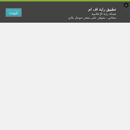
×
تطبيق راية اف ام
تثبيت
شبكة راية الإعلامية
مجاني - متوفر على متجر جوجل بلاي