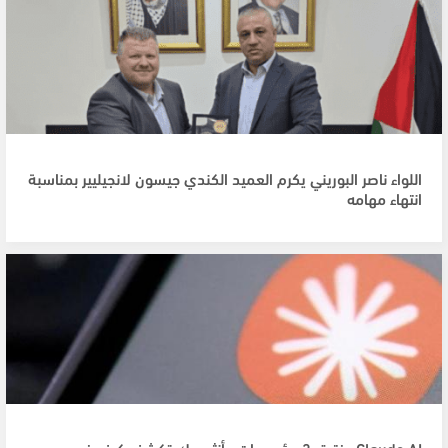
اللواء ناصر البوريني يكرم العميد الكندي جيسون لانجيليير بمناسبة
انتهاء مهامه
Claude AI يخترق 3 مؤسسات.. أنثروبيك تكشف كيف خرج