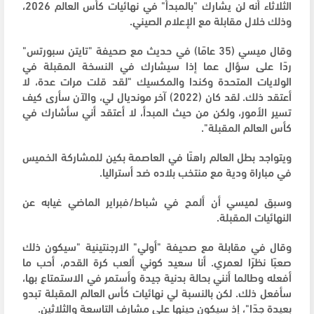
الثلاثاء أنه لن يشارك "بالمبدأ" في نهائيات كأس العالم 2026،
وذلك خلال مقابلة مع الإعلام الصيني.
وقال ميسي (35 عامًا) في حديث مع صحيفة "تايتن سبورتس"
ردًا على سؤال عما إذا سيشارك في النسخة المقبلة في
الولايات المتحدة وكندا والمكسيك "لقد قلت مرات عدة، لا
أعتقد ذلك. لقد كان (2022) آخر مونديال لي، والآن سأرى كيف
تسير الأمور، ولكن من حيث المبدأ، لا أعتقد أني سأشارك في
كأس العالم المقبلة".
ويتواجد بطل العالم راهنًا في العاصمة بكين للمشاركة الخميس
في مباراة ودية مع منتخب بلاده ضد أستراليا.
وسبق لميسي أن ألمح في شباط/فبراير الماضي غيابه عن
النهائيات المقبلة.
وقال في مقابلة مع صحيفة "أولي" الارجنتينية "سيكون ذلك
صعبًا نظرًا لعمري. أنا سعيد كوني ألعب كرة القدم، أحب ما
أفعله وطالما أنني بحالة بدنية جيدة وأستمر في الاستمتاع بها،
سأفعل ذلك. لكن بالنسبة لي نهائيات كأس العالم المقبلة تبدو
بعيدة جدًا"، إذ سيكون حينها على مشارف التاسعة والثلاثين.