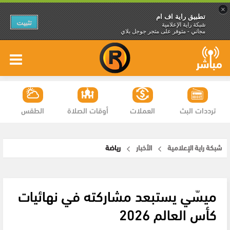
×
تطبيق راية اف ام
تثبيت
شبكة راية الإعلامية
مجاني - متوفر على متجر جوجل بلاي
ترددات البث
العملات
أوقات الصلاة
الطقس
شبكة راية الإعلامية
الأخبار
رياضة
ميسّي يستبعد مشاركته في نهائيات
كأس العالم 2026