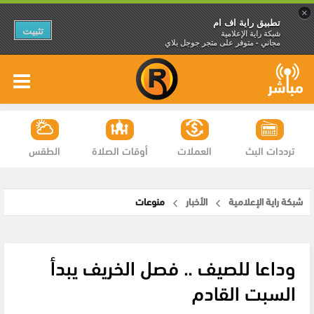
×
تطبيق راية اف ام
تثبيت
شبكة راية الإعلامية
مجاني - متوفر على متجر جوجل بلاي
ترددات البث
العملات
أوقات الصلاة
الطقس
شبكة راية الإعلامية
الأخبار
منوعات
وداعا للصيف .. فصل الخريف يبدأ
السبت القادم