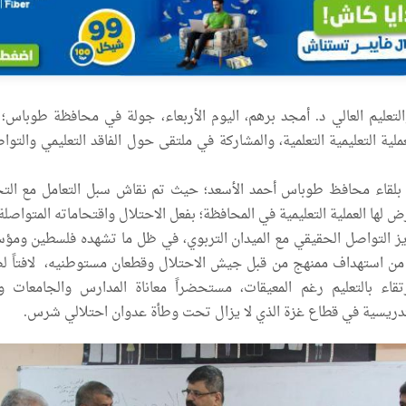
التعليم العالي د. أمجد برهم، اليوم الأربعاء، جولة في محافظة طوباس؛
لية التعليمية التعلمية، والمشاركة في ملتقى حول الفاقد التعليمي والتو
بلقاء محافظ طوباس أحمد الأسعد؛ حيث تم نقاش سبل التعامل مع الت
ض لها العملية التعليمية في المحافظة؛ بفعل الاحتلال واقتحاماته المتواصلة
يز التواصل الحقيقي مع الميدان التربوي، في ظل ما تشهده فلسطين ومؤس
ة من استهداف ممنهج من قبل جيش الاحتلال وقطعان مستوطنيه، لافتاً ل
تقاء بالتعليم رغم المعيقات، مستحضراً معاناة المدارس والجامعات وا
لتدريسية في قطاع غزة الذي لا يزال تحت وطأة عدوان احتلالي شرس.