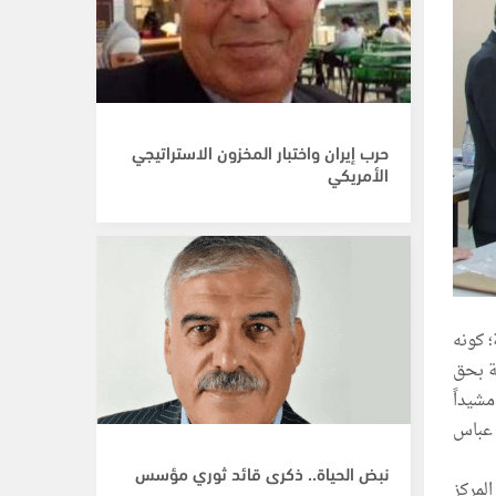
حرب إيران واختبار المخزون الاستراتيجي
الأمريكي
؛ كونه
لة بحق
شيداً
 عباس
نبض الحياة.. ذكرى قائد ثوري مؤسس
المركز