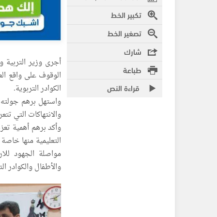
تكبير الخط
تصغير الخط
شارك
أجرى وزير التربية و
طباعة
الوقوف على واقع العم
قراءة النص
الكوادر التربوية.
واستهل برهم جولته 
والانتهاكات التي تتعر
وأكد برهم أهمية تعز
التعليمية منها خاص
مواصلة الجهود للار
والأطفال والكوادر ا