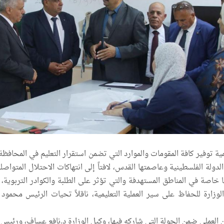
مية توفير كافة المقومات والموارد التي تضمن استقرار التعليم في المحافظة
دولة الفلسطينية وعاصمتها القدس، لافتاً إلى انتهاكات الاحتلال المتواص
خاصة في المناطق المستهدفة والتي تؤثر على الطلبة والكوادر التربوية، م
 الوزارة للحفاظ على سير العملية التعليمية، ناقلاً تحيات الرئيس محمود
ن العملي ضمن الجولة التي شاركه فيها، وكيل الوزارة د.نافع عساف، ورئيس 