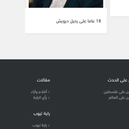
18 عاما على رحيل درويش
 على الحدث
مقالات
ن على فلسطين
أقلام وآراء
ن على العالم
رأي الراية
راية تيوب
راية تيوب