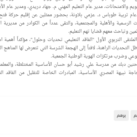
يم والامتحانات، مدير عام التعليم المهني م. جهاد دريدي، ومدير عام الأب
ام تربية طوباس د. عزمي بلاونة، بحضور ممثلين عن إقليم حركة فتح
ت الرسمية والأهلية والمجتمعية، والتقى عدداً من الكوادر من مديرية الت
ن وتباحث معهم قضايا تهم التعليم.
ملتقى التربوي الأول "الفاقد التعليمي تحديات وحلول"، مؤكداً أهمية اس
 ظل التحديات الراهنة، لافتاً إلى الهجمة الشرسة التي تتعرض لها المناهج ا
وعي وضرب مرتكزات الهوية الوطنية الجمعية.
نين دبك من مدرسة علي رشيد أبو حسان الأساسية المختلطة، والمعلمة
جة نبيهة المصري الأساسية، المبادرات الخاصة للتقليل من الفاقد الت
م
برهم