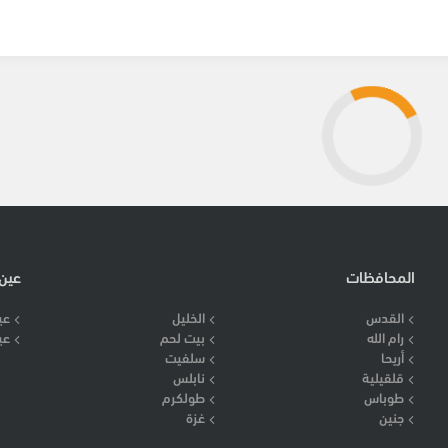
المحافظات
عين
القدس
الخليل
عي
رام الله
بيت لحم
عي
أريحا
سلفيت
قلقيلية
نابلس
طوباس
طولكرم
جنين
غزة