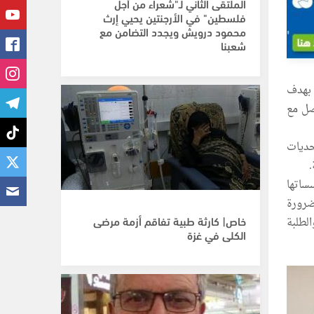
الملتقى الثاني لـ"شعراء من أجل
فلسطين" في الأرجنتين يحيي إرث
محمود درويش ويجدد التضامن مع
شعبنا
 بهدف
اصل مع
حديات
.
ساتها
ضرورة
خاص| كارثة طبية تفاقم أزمة مرضى
لطلبة
الكلى في غزة