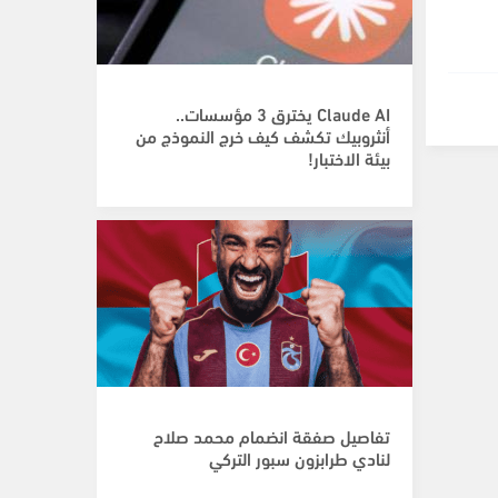
Claude AI يخترق 3 مؤسسات..
أنثروبيك تكشف كيف خرج النموذج من
بيئة الاختبار!
تفاصيل صفقة انضمام محمد صلاح
لنادي طرابزون سبور التركي