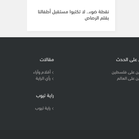
نقطة ضوء.. لا تكتبوا مستقبل أطفالنا
بقلم الرصاص
 على الحدث
مقالات
ن على فلسطين
أقلام وآراء
ن على العالم
رأي الراية
راية تيوب
راية تيوب