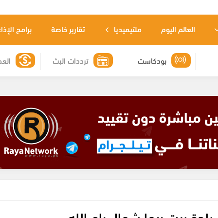
العالم اليوم
ملتيميديا
تقارير خاصة
برامج الإذا
بودكاست
ترددات البث
العم
بلدة بيت ريما شمال رام الله