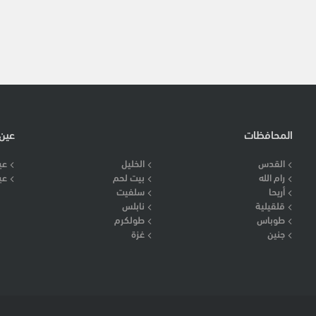
المحافظات
عين
القدس
الخليل
عي
رام الله
بيت لحم
عي
أريحا
سلفيت
قلقيلية
نابلس
طوباس
طولكرم
جنين
غزة