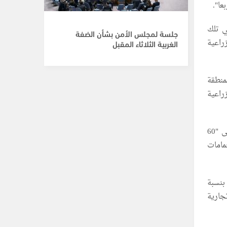
ئيلي تلك
جلسة لمجلس الأمن بشأن الضفة
ات زراعية
الغربية الثلاثاء المقبل
ي المنطقة
ضي زراعية
ومنتصف حزيران/ يونيو الماضي، زاد الجيش الإسرائيلي تقليص "المنطقة الإنسانية" لتصل إلى "60
وحمامات
لى "48 كيلومترا مربعا بنسبة
جارية