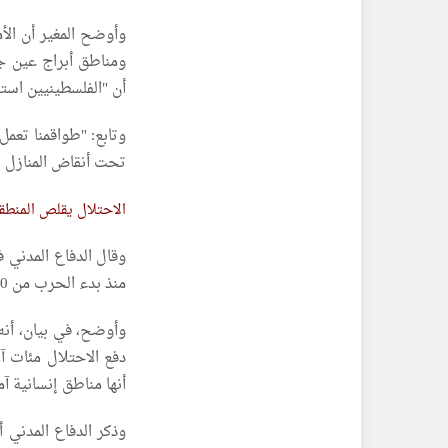
وأوضح المغير أن الأ
ومناطق أبراج عين ج
أن "الفلسطينيين استش
وتابع: "طواقمنا تعم
تحت أنقاض المنازل ا
الاحتلال يقلص المنطقة الإن
وقال الدفاع المدني ف
منذ بدء الحرب من 230 إلى 35 كيلومترا مربعا، ما يعادل 9.5% فقط من إجمالي مساحته.
دفع الاحتلال مئات آل
أنها مناطق إنسانية آم