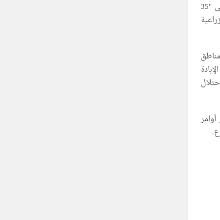
ومؤخرا، خلال آب/ أغسطس الجاري، قلص الجيش الإسرائيلي "المناطق الإنسانية الآمنة" إلى "35
ت تقريبا 3.5% مساحات زراعية
مناطق
إبادة
حتلال
أوامر
ع.