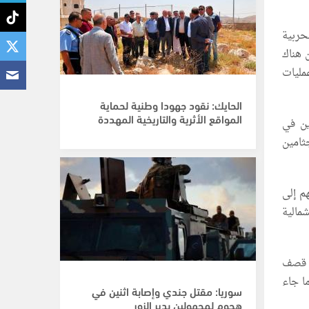
حربية
 هناك
مليات
الحايك: نقود جهودا وطنية لحماية
المواقع الأثرية والتاريخية المهددة
ين في
ثامين
م إلى
شمالية
طينيا قتلوا جراء قصف
ا جاء
سوريا: مقتل جندي وإصابة اثنين في
هجوم لمجهولين بدير الزور