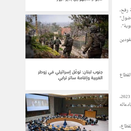
 رفح،
اضول"
وية".
قودين
جنوب لبنان: توغّل إسرائيلي في زوطر
القطاع
الغربية وإقامة ساتر ترابي
وأوضح، في بيان، أنه "ببداية الاجتياح الإسرائيلي البري لقطاع غزة مطلع تشرين الثاني/ نوفمبر 2023،
دعائه
عا أي 63% من مساحة القطاع،