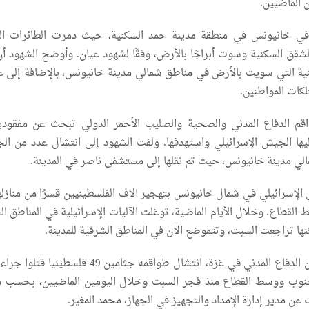
 الماضيين.
ر في خانيونس في منطقة مدينة حمد السكنية، حيث دمرت الطائرات ال
لشقق السكنية وسوت أبراجًا بالأرض، وفقًا لشهود عيان. وأوضح الشهود أن
ية التي سويت بالأرض في مناطق شمالي مدينة خانيونس، بالإضافة إلى ع
كات المواطنين.
قم الدفاع المدني والصحية والصليب الأحمر الدولي تبحث عن مفقود
ليها الجيش الإسرائيلي واستهدفها. ولفت الشهود إلى انتشال عدد من الج
الي مدينة خانيونس، حيث تم نقلها إلى مستشفى ناصر في المدينة.
إسرائيلي في شمال خانيونس بتهجير آلاف الفلسطينيين قسرًا من منازله
 القطاع. وخلال الأيام الماضية، توغلت الآليات الإسرائيلية في المناطق ال
ها تراجعت السبت، وتتموضع الآن في المناطق الشرقية للمدينة.
وفي وقت سابق، أعلن الدفاع المدني في غزة، انتشال طواقمه جثامين 49 فلس
نوب ووسط القطاع منذ فجر السبت وخلال اليومين الماضيين، بحسب م
مدير إدارة الإمداد والتجهيز في الجهاز، محمد المغير.