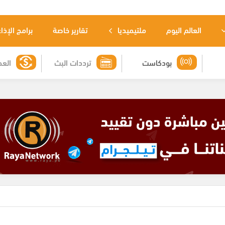
العالم اليوم
ملتيميديا
تقارير خاصة
برامج الإذا
بودكاست
ترددات البث
العم