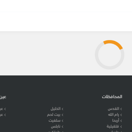
المحافظات
عين
القدس
الخليل
عي
رام الله
بيت لحم
عي
أريحا
سلفيت
قلقيلية
نابلس
طوباس
طولكرم