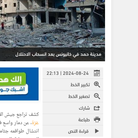
مدينة حمد في خانيونس بعد انسحاب الاحتلال
2024-08-24 | 22:13
تكبير الخط
تصغير الخط
شارك
كشف تراجع جيش الاح
طباعة
غزة
، عن دمار واسع ف
قراءة النص