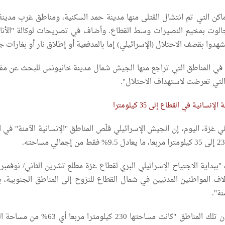
ماكن التي تم انتشال القتلى منها مدينة حمد السكنية، ومناطق غرب مدينة
الوت بمخيم النصيرات وسط القطاع. وأضاف في تصريحات لوكالة "الأن
هدوا بقصف الاحتلال (الإسرائيلي) إما بالمدفعية أو إطلاق نار أو بغارات ج
ل في المناطق التي تراجع منها الجيش شمال مدينة خانيونس للبحث عن مف
لتي تعرضت لاستهداف الاحتلال".
سانية في القطاع إلى 35 كيلومترا
ي غزة، اليوم، إن الجيش الإسرائيلي قلّص المناطق "الإنسانية الآمنة" في 
اف المواطنين المدنيين في شمال القطاع للنزوح إلى المناطق الجنوبية، با
نة".
وذكر الدفاع المدني أن تلك المناطق "كانت مساحتها 230 كيلومترا مرب