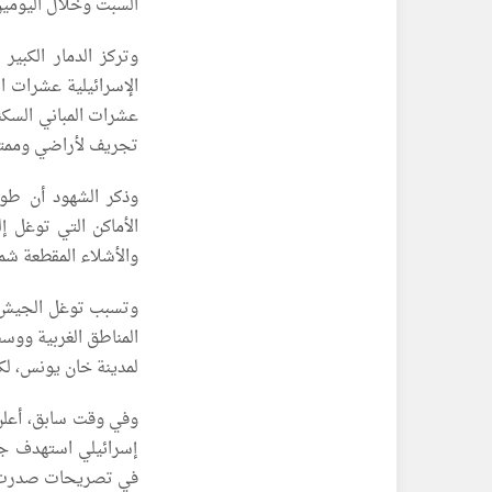
السبت وخلال اليومين
وتركز الدمار الكبي
الإسرائيلية عشرات ا
عشرات المباني السكن
تجريف لأراضي وممتل
وذكر الشهود أن طوا
الأماكن التي توغل إ
والأشلاء المقطعة شم
وتسبب توغل الجيش ال
المناطق الغربية ووسط
لمدينة خان يونس، لكن
إسرائيلي استهدف ج
في تصريحات صدرت عن 