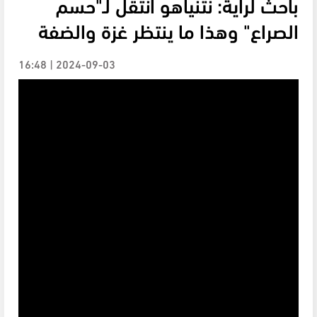
باحث لراية: نتنياهو انتقل لـ"حسم
الصراع" وهذا ما ينتظر غزة والضفة
2024-09-03 | 16:48