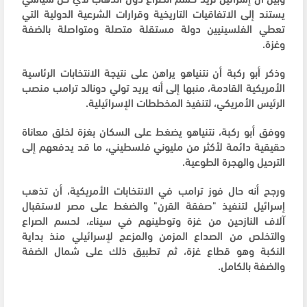
يستند إلى الاتفاقيات التاريخية وقرارات الشرعية الدولية التي
تعطي الفلسينيين دولة مستقلة متصلة ومتواصلة بالضفة
وغزة.
وذكر أبو ركبة أن نتنياهو يراهن على نتيجة الانتخابات الرئاسية
الأمريكية القادمة، منبها إلى أنه يريد تولي دونالد ترامب منصب
الرئيس الأمريكي، لتنفيذ المخططات الإسرائيلية.
ووفق أبو ركبة، نتنياهو يضغط على السكان بغزة لخلق معاناة
حقيقية دائمة لأكثر من مليوني فلسطيني، ما قد يدفعهم إلى
الترحيل والهجرة الطوعية.
ورجح أنه حال فوز ترامب في الانتخابات الأمريكية، أن تذهب
إسرائيل لتنفيذ "صفقة القرن" والضغط على مصر لاستقبال
آلاف النازحين من غزة وتوطينهم في سيناء، لحسم الصراع
والتخلص من الصداع المزمن والمزعج لإسرائيلي منذ بداية
النكبة وهو قطاع غزة، ثم تطبيق ذلك على شمال الضفة
والضفة بالكامل.