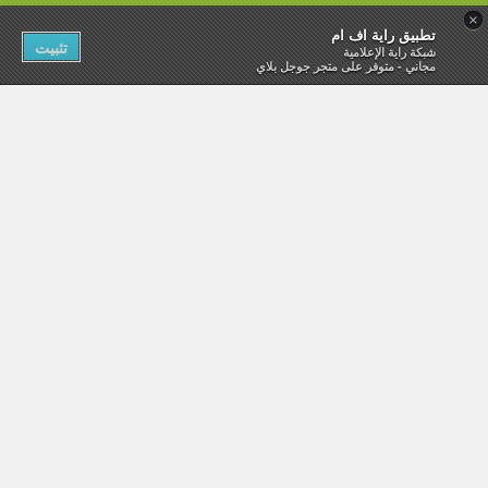
×
تطبيق راية اف ام
تثبيت
شبكة راية الإعلامية
مجاني - متوفر على متجر جوجل بلاي