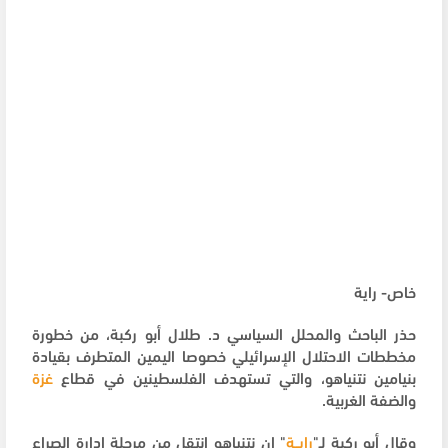
خاص- راية
حذر الباحث والمحلل السياسي د. طلال أبو ركبة، من خطورة
مخططات الاحتلال الإسرائيلي خصوصا اليمين المتطرف بقيادة
بنيامين نتنياهو، والتي تستهدف الفلسطينين في قطاع
غزة
والضفة الغربية.
وقال أبو ركبة لـ"
رايــة
" إن نتنياهو انتقل من مرحلة إدارة الصراع