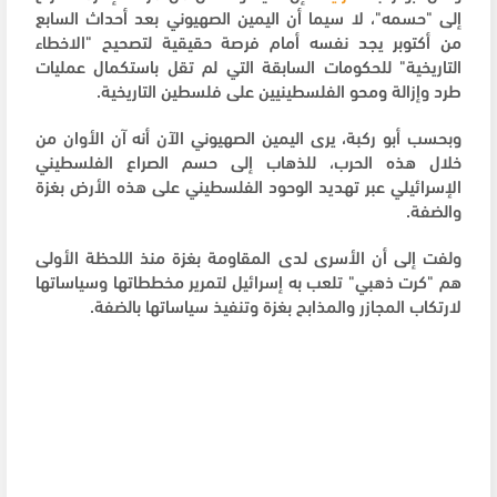
إلى "حسمه"، لا سيما أن اليمين الصهيوني بعد أحداث السابع
من أكتوبر يجد نفسه أمام فرصة حقيقية لتصحيح "الاخطاء
التاريخية" للحكومات السابقة التي لم تقل باستكمال عمليات
طرد وإزالة ومحو الفلسطينيين على فلسطين التاريخية.
وبحسب أبو ركبة، يرى اليمين الصهيوني الآن أنه آن الأوان من
خلال هذه الحرب، للذهاب إلى حسم الصراع الفلسطيني
الإسرائيلي عبر تهديد الوحود الفلسطيني على هذه الأرض بغزة
والضفة.
ولفت إلى أن الأسرى لدى المقاومة بغزة منذ اللحظة الأولى
هم "كرت ذهبي" تلعب به إسرائيل لتمرير مخططاتها وسياساتها
لارتكاب المجازر والمذابح بغزة وتنفيذ سياساتها بالضفة.