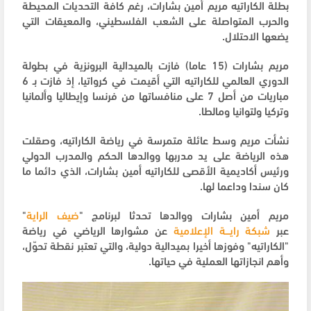
بطلة الكاراتيه مريم أمين بشارات، رغم كافة التحديات المحيطة
والحرب المتواصلة على الشعب الفلسطيني، والمعيقات التي
يضعها الاحتلال.
مريم بشارات (15 عاما) فازت بالميدالية البرونزية في بطولة
الدوري العالمي للكاراتيه التي أقيمت في كرواتيا، إذ فازت بـ 6
مباريات من أصل 7 على منافساتها من فرنسا وإيطاليا وألمانيا
وتركيا ولتوانيا ومالطا.
نشأت مريم وسط عائلة متمرسة في رياضة الكاراتيه، وصقلت
هذه الرياضة على يد مدربها ووالدها الحكم والمدرب الدولي
ورئيس أكاديمية الأقصى للكاراتيه أمين بشارات، الذي دائما ما
كان سندا وداعما لها.
مريم أمين بشارات ووالدها تحدثا لبرنامج "
ضيف الراية
"
عبر
شبكة رايـــة الإعلامية
عن مشوارها الرياضي في رياضة
"الكاراتيه" وفوزها أخيرا بميدالية دولية، والتي تعتبر نقطة تحوّل،
وأهم انجازاتها العملية في حياتها.