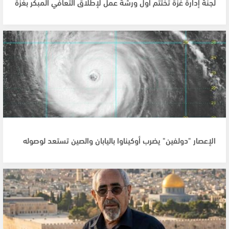
لجنة إدارة غزة تختتم أول ورشة عمل لإطلاق التعافي المبكر بغزة
الإعصار "دولفين" يضرب أوكيناوا باليابان والصين تستعد لوصوله