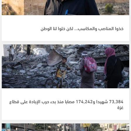
خذوا المناصب والمكاسِب... لكن خلوا لنا الوطن
73,384 شهيدا و174,242 مصابا منذ بدء حرب الإبادة على قطاع
غزة