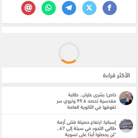
الأكثر قراءة
خاص| بشرى عليان.. طالبة
مقدسية تحصد 99.6 وتروي سر
تفوقها في الثانوية العامة
إسبانيا: ارتفاع حصيلة قتلى أزمة
طالبي اللجوء في سبتة إلى 67..
"لن يحصلوا أبدًا على تسوية