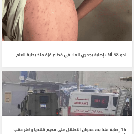
نحو 58 ألف إصابة بجدري الماء في قطاع غزة منذ بداية العام
16 إصابة منذ بدء عدوان الاحتلال على مخيم قلنديا وكفر عقب