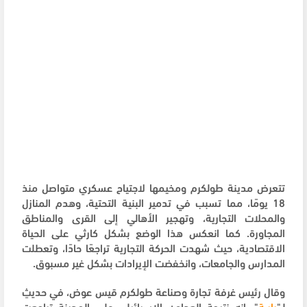
تتعرض مدينة طولكرم ومخيمها لاجتياح عسكري متواصل منذ
18 يومًا، مما تسبب في تدمير البنية التحتية، وهدم المنازل
والمحلات التجارية، وتهجير الأهالي إلى القرى والمناطق
المجاورة. كما انعكس هذا الوضع بشكل كارثي على الحياة
الاقتصادية، حيث شهدت الحركة التجارية تراجعًا حادًا، وتعطلت
المدارس والجامعات، وانخفضت الإيرادات بشكل غير مسبوق.
وقال رئيس غرفة تجارة وصناعة طولكرم قيس عوض، في حديثٍ
لـ"
رايــة
"، إنه نتيجة العداون الاسرائيلي على المدينة تراجعت