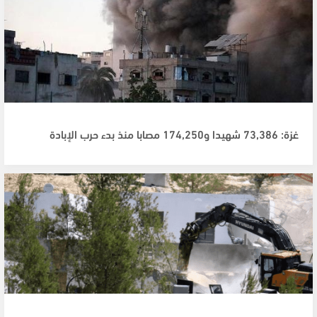
غزة: 73,386 شهيدا و174,250 مصابا منذ بدء حرب الإبادة