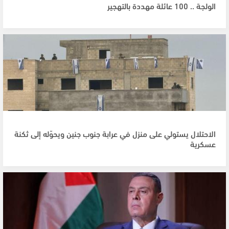
الولجة .. 100 عائلة مهددة بالتهجير
الاحتلال يستولي على منزل في عرابة جنوب جنين ويحوّله إلى ثكنة
عسكرية