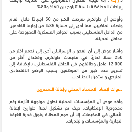
إيرادات المحافظة بنسبة تتراوح بين 60% و80%.
وأوضح أن طولكرم تعرضت لأكثر من 50 اجتياحًا خلال العام
ونصف الماضيين، مما أدى إلى خسارة 85% من زوارها القادمين
من الداخل الفلسطيني بسبب الحواجز العسكرية المفروضة على
مداخل المدينة.
وأشار عوض إلى أن العدوان الإسرائيلي أدى إلى تدمير أكثر من
250 محلًا تجاريًا في مخيمات طولكرم، وفقدان أكثر من
12,000 عامل وظائفهم في الداخل الفلسطيني، بالإضافة إلى
تسريح عدد كبير من الموظفين بسبب الوضع الاقتصادي
المتردي واستمرار الاجتياحات.
دعوات لإنقاذ الاقتصاد المحلي وإغاثة المتضررين
وأكد عوض أن المؤسسات المحلية تحاول مواجهة الأزمة رغم
محدودية الإمكانيات، حيث تم تشكيل لجنة طوارئ لإغاثة
الأهالي في المخيمات، إلا أن حجم المعاناة يفوق قدرة الغرفة
التجارية والمؤسسات والبلديات.