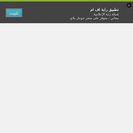
×
تطبيق راية اف ام
تثبيت
شبكة راية الإعلامية
مجاني - متوفر على متجر جوجل بلاي