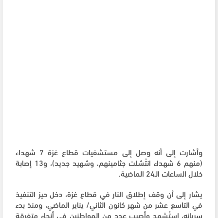
وأشارت إلى أنه وصل إلى مستشفيات قطاع غزة 7 شهداء
(منهم 6 شهداء انتُشلت جثامينهم، وشهيد جديد)، و13 إصابة
خلال الساعات الـ24 الماضية.
يشار إلى أن وقف إطلاق النار في قطاع غزة، دخل حيز التنفيذ
في التاسع عشر من شهر كانون الثاني/ يناير الماضي، ومنذ بدء
سريانه، استُشهد وأصيب عدد من المواطنين في أنحاء متفرقة