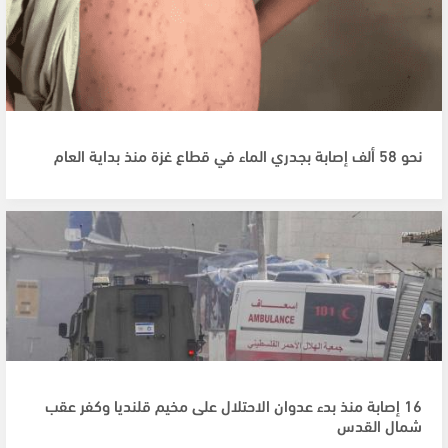
نحو 58 ألف إصابة بجدري الماء في قطاع غزة منذ بداية العام
16 إصابة منذ بدء عدوان الاحتلال على مخيم قلنديا وكفر عقب
شمال القدس