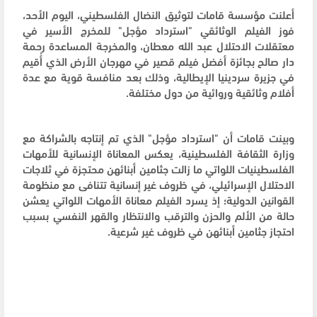
أعلنت مؤسسة قامات لتوثيق النضال الفلسطيني، اليوم الأحد،
فوز الفيلم الوثائقي "استرداد مؤجل" للمخرج الأسير في
معتقلات الاحتلال عبد الله معطان، والمخرجة المساعدة رحمة
دار صالح بجائزة أفضل فيلم قصير في مهرجان الأرض الذي أُقيم
في جزيرة سردينيا الإيطالية، وذلك بعد منافسة قوية مع عدة
أفلام وثائقية وروائية من دول مختلفة.
وبينت قامات أن "استرداد مؤجل" الذي تم إنتاجه بالشراكة مع
وزارة الثقافة الفلسطينية، يعكس المعاناة الإنسانية للأمهات
الفلسطينيات اللواتي ما زالت جثامين أبنائهن محتجزة في ثلاجات
الاحتلال الإسرائيلي، في ظروف غير إنسانية تتنافى مع منظومة
القوانين الدولية؛ إذ يسرد الفيلم معاناة الأمهات اللواتي يعشن
حالة من الألم والحزن والترقب والانتظار والقهر النفسي بسبب
احتجاز جثامين أبنائهن في ظروف غير شرعية.