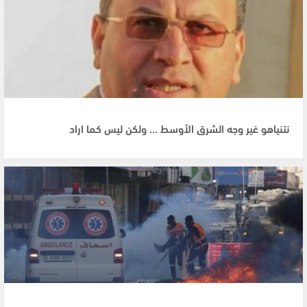
نتنياهو غير وجه الشرق الأوسط … ولكن ليس كما اراد