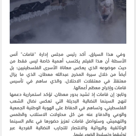
وفي هذا السياق، أكد رئيس مجلس إدارة "قامات" أنس
الأسطة أن هذا الفيلم يكتسب أهمية خاصة ليس فقط من
حيث موضوعه الذي يعكس معاناة الأسرى الفلسطينيين؛ بل
أيضاً من خلال سيرة المخرج عبدالله معطان، الذي ما يزال
معتقلاً في معتقلات الاحتلال، والذي ساهم في تأسيس
قامات وإخراج معظم أعمالها.
وتابع: إن قامات إذ تشيد بدور معطان، تؤكد استمرارية دعمها
لنهج السينما النضالية البديلة التي تعكس نضال الشعب
الفلسطيني، وتساهم في الحفاظ على الهوية الوطنية الجمعية
والوعي والدفاع عنه من كل محاولات الاستلاب والطمس
والتهميش، وستواصل قامات تعزيز حضورها في عالم السينما
الوثائقية والروائية والانتصار للتجارب النضالية الفردية عبر
توثيقها وتسليط الضوء عليها.