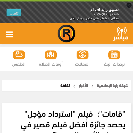
×
تطبيق راية اف ام
تثبيت
شبكة راية الإعلامية
مجاني - متوفر على متجر جوجل بلاي
ترددات البث
العملات
أوقات الصلاة
الطقس
شبكة راية الإعلامية
الأخبار
ثقافة
"قامات": فيلم "استرداد مؤجل"
يحصد جائزة أفضل فيلم قصير في