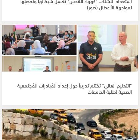
استعداداً للشتاء.. "كهرباء القدس" تغسل شبكاتها وتحصّنها
لمواجهة الأعطال (صور)
"التعليم العالي" تختتم تدريباً حول إعداد المُبادرات المُجتمعية
الصحية لطلبة الجامعات