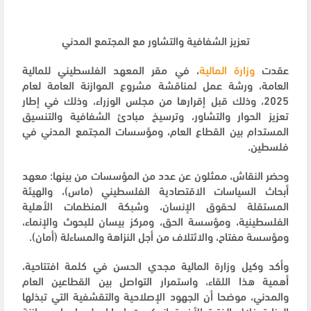
تعزيز الشفافية والتشاور مع المجتمع المدني
عقدت
وزارة المالية
، في مقر المعهد الفلسطيني للمالية
العامة، ورشة عمل لمناقشة مشروع الموازنة العامة لعام
2025، وذلك قبل إقرارها من مجلس الوزراء، وذلك في إطار
تعزيز الحوار والتشاور، وترسيخ مبادئ الشفافية والتنسيق
المستدام بين القطاع العام، ومؤسسات المجتمع المدني في
فلسطين.
وحضر النقاش، ممثلون عن عدد من المؤسسات من بينها: معهد
أبحاث السياسات الاقتصادية الفلسطيني (ماس)، والهيئة
المستقلة لحقوق الإنسان، وشبكة المنظمات الأهلية
الفلسطينية، ومؤسسة الحق، ومركز بيسان للبحوث والإنماء،
ومؤسسة مفتاح، والائتلاف من أجل النزاهة والمساءلة (أمان).
وأكد وكيل وزارة المالية مجدي الحسن في كلمة افتتاحية،
أهمية هذا اللقاء، واستمرار التواصل بين القطاعين العام
والمدني، موضحا أن الجهود الإصلاحية والتقشفية التي تبذلها
الوزارة خلال الفترة الأخيرة انعكست إيجابا على إعداد موازنة