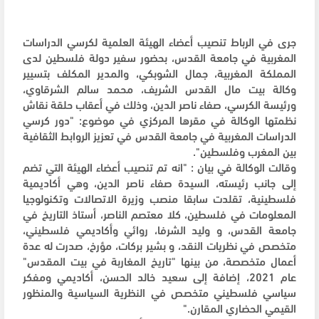
جرى في الرباط تنصيب أعضاء الهيئة العلمية لكرسي الدراسات
المغربية في جامعة القدس، بحضور سفير دولة فلسطين لدى
المملكة المغربية، جمال الشوبكي، والمدير المكلف بتسيير
وكالة بيت مال القدس الشريف، محمد سالم الشرقاوي،
ورئيسة الكرسي، صفاء ناصر الدين، وذلك في أعقاب حلقة نقاش
نظمتها الوكالة في مقرها المركزي في موضوع: "دور كرسي
الدراسات المغربية في جامعة القدس في تعزيز الروابط الثقافية
بين المغرب وفلسطين".
وقالت الوكالة في بيان : "انه تم تنصيب أعضاء الهيئة التي تضم
إلى جانب رئيسته، السيدة صفاء ناصر الدين، وهي أكاديمية
فلسطينية، تقلدت سابقا منصب وزيرة الاتصالات وتكنولوجيا
المعلومات في فلسطين، كلا معتصم الناصر، أستاذ التاريخ في
جامعة القدس، و وليد الشرفا، روائي وأكاديمي فلسطيني،
متخصص في نظريات النقد، و بشير بركات، مؤرخ، صدرت له عدة
أعمال متخصصة، من بينها "تاريخ المغاربة في بيت المقدس"
عام 2021، إضافة إلى سعيد خالد الحسن، أكاديمي ومفكر
سياسي فلسطيني متخصص في النظرية السياسية والمنظور
القيمي الحضاري المقارن."