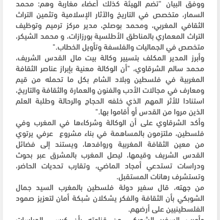
ووفق البيان "تضم الهيئة كذلك أعضاء مغاربة وهم: محمد
السمار، متخصص في التاريخ والآثار الإسلامية وتثمين التراث
الثقافي المغربي، ومحمد بوصلح، مدير مركز ترميم وتوظيف
التراث المعماري بالمناطق الأطلسية بورزازات، و محمد الشيكر،
متخصص في الجماليات والفلسفة وتأويل الخطاب."
وأبرز المدير المكلف بتسيير وكالة بيت مال القدس الشريف،
محمد سالم الشرقاوي، "أن الوكالة معنية بإبراز عناصر الثقافة
المغربية في فلسطين وبلاد الشام بكل ما تحمله من قيم
ومعارف في مجالات الأدب والفنون والعمارة والثقافة والتاريخ،
استنادا للأثر المهم الذي خلفه الحجاج والرحالة وطلبة العلم
الذين مروا من القدس أو أقاموا بها."
وأكد الشرقاوي على أن الوكالة وشركاءها في المغرب وفي
فلسطين، ملتزمون بالمساهمة في بناء مشروع عرفي يرتوي
من معين الثقافة المغربية وروافدها، ويستند إلى فضائل
القدس الشريف وقيمها، ليصل المغرب بالمشرق عبر بحوث
ودراسات تستدعي أمجاد الماضي، وتقارب تحديات الحاضر،
وتستشرف رهانات المستقبل.
من جهته، قال سفير دولة فلسطين بالمغرب السيد جمال
الشوبكي بأن الثقافة والفكر يشكلان شبكة أمان لتعزيز صمود
الفلسطينيين على أرضهم.
وأعرب السفير الشوبكي عن قناعته بأن كرسي الدراسات