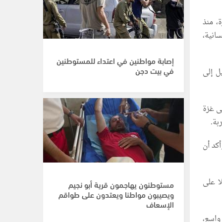
، منذ
انية،
إصابة مواطنين في اعتداء للمستوطنين
في بيت دجن
ل إلى
ى غزة
بة.
كد أن
ا على
مستوطنون يهاجمون قرية أبو نجيم
ويصيبون مواطنا ويعتدون على طواقم
الإسعاف
واسع،