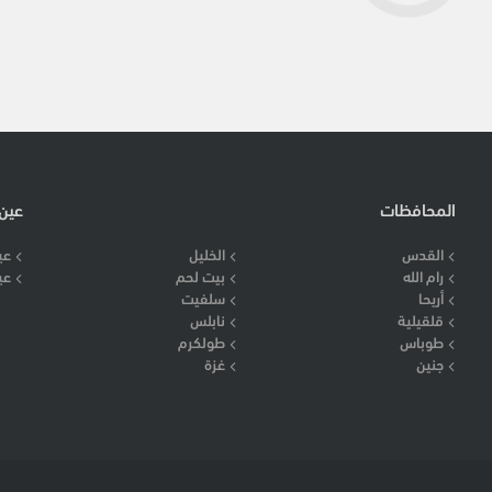
المحافظات
عين
القدس
الخليل
عي
رام الله
بيت لحم
عي
أريحا
سلفيت
قلقيلية
نابلس
طوباس
طولكرم
جنين
غزة