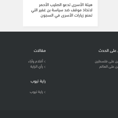
هيئة الأسرى تدعو الصليب الأحمر
لاتخاذ موقف ضد سياسة بن غفير التي
تمنع زيارات الأسرى في السجون
 على الحدث
مقالات
ن على فلسطين
أقلام وآراء
ن على العالم
رأي الراية
راية تيوب
راية تيوب