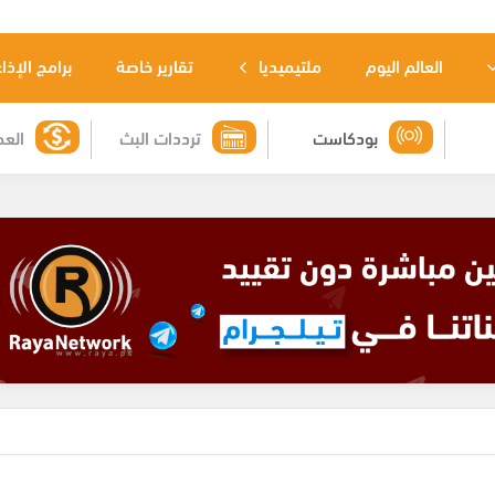
العالم اليوم
ملتيميديا
تقارير خاصة
برامج الإذا
بودكاست
ترددات البث
العم