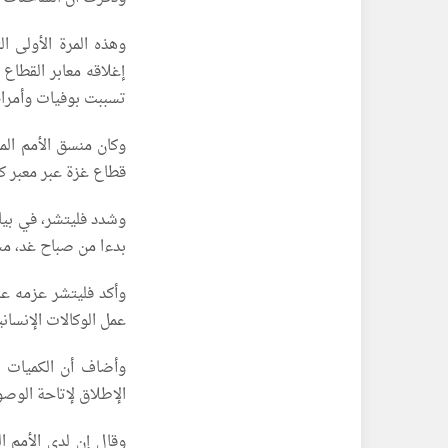
وهذه المرة الأولى ا
إغلاقه معابر القطاع
تسببت بوفيات وأمراض
وكان منسق الأمم الم
قطاع غزة عبر معبر كر
وشدد فليتشر، في بي
بدءا من صباح غد، مشير
وأكد فليتشر عزمه عل
عمل الوكالات الإنسا
وأضاف أن الكميات ا
الإطلاق لإتاحة الوصو
وقال إن لدى الأمم ا