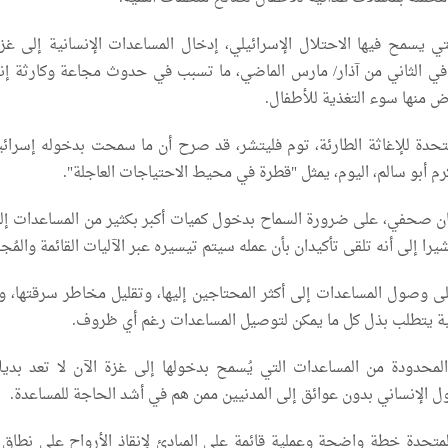
لتي يسمح فيها الاحتلال الإسرائيلي، إدخال المساعدات الإنسانية إلى غزة
 في الثاني من آذار/ مارس الماضي، ما تسبب في حدوث مجاعة وكارثة إنس
 منها سوء التغذية للأطفال.
تحدة للإغاثة الطارئة، توم فليتشر، قد صرح أن ما سمحت بدخوله إسرائي
م أبو سالم، اليوم، يمثل "قطرة في محيط الاحتياجات العاجلة".
ان صحفي، على ضرورة السماح بدخول كميات أكبر بكثير من المساعدات إل
ا إلى أنه تلقى تأكيدان بأن عمله سيتم تيسيره عبر الآليات القائمة والمُجر
ى وصول المساعدات إلى أكثر المحتاجين إليها، وتقليل مخاطر سرقتها، وأ
نية يتطلب بذل كل ما يمكن لتوصيل المساعدات رغم أي ظروف.
لمحدودة من المساعدات التي يُسمح بدخولها إلى غزة الآن لا تعد بديل
ل الإنساني بدون عوائق إلى المدنيين ممن هم في أشد الحاجة للمساعدة.
لمتحدة خطة واضحة وعملية قائمة على المبادئ لإنقاذ الأرواح على نطاق 