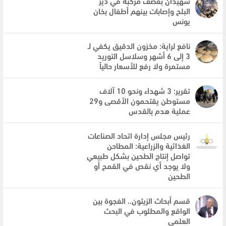
شهيدان بقصف مركبة في دير
البلح وإصابات بينهم أطفال بخان
يونس
نافع لراية: مخزون الدقيق يكفي لـ
3 إلى 6 أشهر وسلاسل التوريد
مستمرة ولا رفع للأسعار حالياً
تقرير: 3 شهداء ونحو 10 آلاف
مستوطن يقتحمون الأقصى و29
عملية هدم بالقدس
رئيس مجلس إدارة اتحاد الصناعات
الغذائية والزراعية: المطاحن
تواصل إنتاج الطحين بشكل طبيعي
ولا يوجد أي نقص في القمح أو
الطحين
قسم أبحاث الزيتون.. الفجوة بين
الواقع والمطلوب في البحث
العلمي