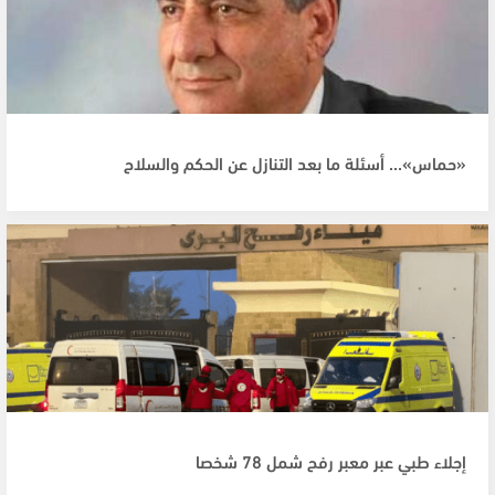
«حماس»... أسئلة ما بعد التنازل عن الحكم والسلاح
إجلاء طبي عبر معبر رفح شمل 78 شخصا