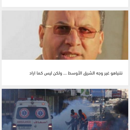
نتنياهو غير وجه الشرق الأوسط … ولكن ليس كما اراد