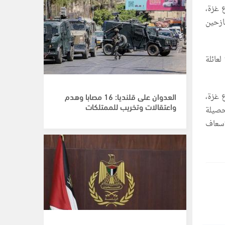
 غزة،
ازحين
عائلة
 قطاع غزة،
العدوان على قلنديا: 16 مصابا وهدم
واعتقالات وتخريب للممتلكات
وإصابة 136,879 آخرين، في حصيلة
إسعاف