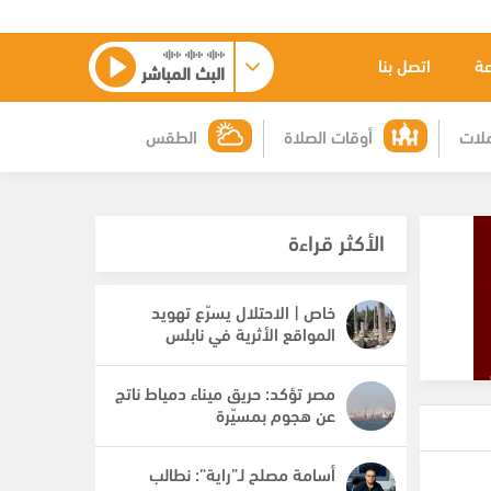
عة
اتصل بنا
البث المباشر
لات
أوقات الصلاة
الطقس
الأكثر قراءة
خاص | الاحتلال يسرّع تهويد
المواقع الأثرية في نابلس
مصر تؤكد: حريق ميناء دمياط ناتج
عن هجوم بمسيّرة
أسامة مصلح لـ”راية”: نطالب