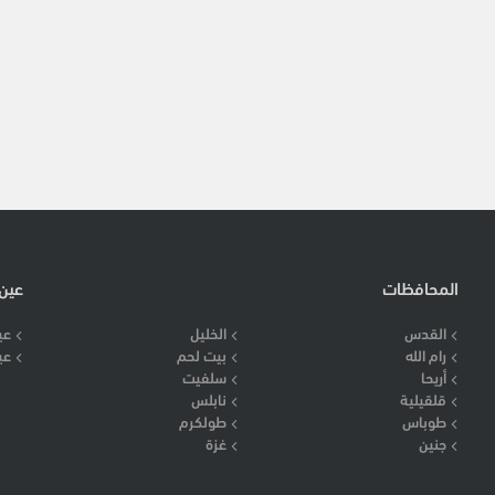
المحافظات
عين
القدس
الخليل
عي
رام الله
بيت لحم
عي
أريحا
سلفيت
قلقيلية
نابلس
طوباس
طولكرم
جنين
غزة