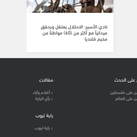
نادي الأسير: الاحتلال يعتقل ويحقق
ميدانياً مع أكثر من (60) مواطناً من
مخيم قلنديا
 على الحدث
مقالات
ن على فلسطين
أقلام وآراء
ن على العالم
رأي الراية
راية تيوب
راية تيوب