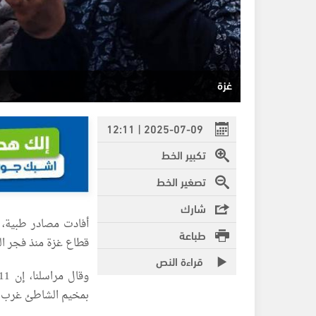
غزة
2025-07-09 | 12:11
تكبير الخط
تصغير الخط
شارك
طباعة
قطاع غزة منذ فجر الي
قراءة النص
بمخيم الشاطئ غرب م