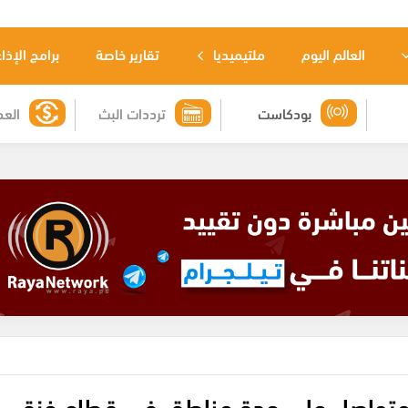
العالم اليوم
ملتيميديا
تقارير خاصة
برامج الإذا
بودكاست
ترددات البث
العم