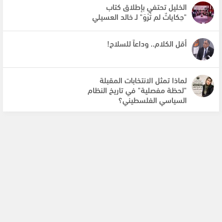
الخليل تحتفي بإطلاق كتاب
"حِكاياتٌ لم تُرْوَ" لـ خالد العسيلي
أقل الكلام.. وداعاً للسلاح!
لماذا تمثل الانتخابات المقبلة
"لحظة مفصلية" في تاريخ النظام
السياسي الفلسطيني؟