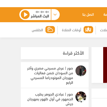
عة
اتصل بنا
البث المباشر
لات
أوقات الصلاة
الطقس
الأكثر قراءة
صور | عرض مسرحي مصري وآخر
من السودان ضمن فعاليات
مهرجان المونودراما المسرحي
الرابع
صور | عبادي الجوهر يطرب
الجمهور في أول ظهور بمهرجان
جرش