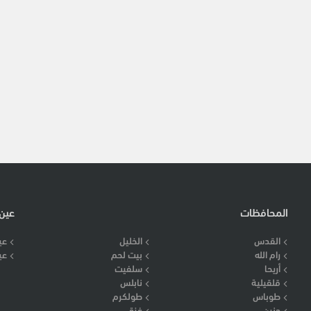
المحافظات
عين
القدس
الخليل
عي
رام الله
بيت لحم
عي
أريحا
سلفيت
قلقيلية
نابلس
طوباس
طولكرم
جنين
غزة