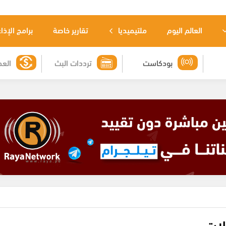
العالم اليوم
ملتيميديا
تقارير خاصة
برامج الإذا
بودكاست
ترددات البث
العم
لات