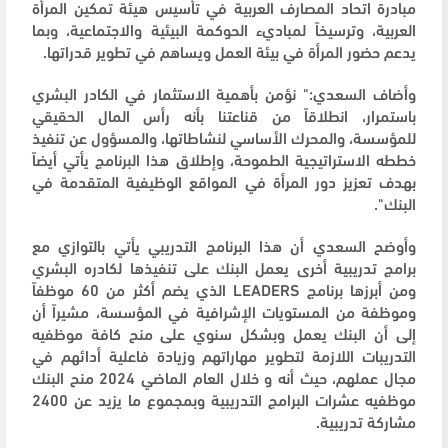
مبادرة اتحاد المصارف العربية في تأسيس هيئة تمكين المرأة
العربية، وترسيخاً لمباديء الحوكمة البيئية والاجتماعية، وبما
يدعم حضور المرأة في بيئة العمل ويساهم في تطوير قدراتها.
وأضاف السعدي:" نؤمن بأهمية الاستثمار في الكادر البشري
باستمرار، انطلاقاً من قناعتنا بأنه رأس المال الحقيقي
للمؤسسة، والمحرك الأساسي لنشاطاتها، والمسؤول عن تنفيذ
خططه الاستراتيجية الطموحة، وإطلاق هذا البرنامج يأتي أيضاً
بهدف تعزيز دور المرأة في المواقع الوظيفية المتقدمة في
البنك".
وأوضح السعدي أن هذا البرنامج التدريبي يأتي بالتوازي مع
برامج تدريبية أخرى يعمل البنك على تنفيذها لكادره البشري
ومن أبرزها برنامج LEADERS الذي يضم أكثر من 60 موظفاً
وموظفة من المستويات الإشرافية في المؤسسة، مشيراً أن
إلى أن البنك يعمل وبشكل سنوي على منح كافة موظفيه
التدريبات اللازمة لتطوير مهاراتهم وزيادة فاعلية أدائهم في
مجال عملهم، حيث أنه و خلال العام الماضي 2024 منح البنك
موظفيه عشرات البرامج التدريبية وبمجموع ما يزيد عن 2400
مشاركة تدريبية.