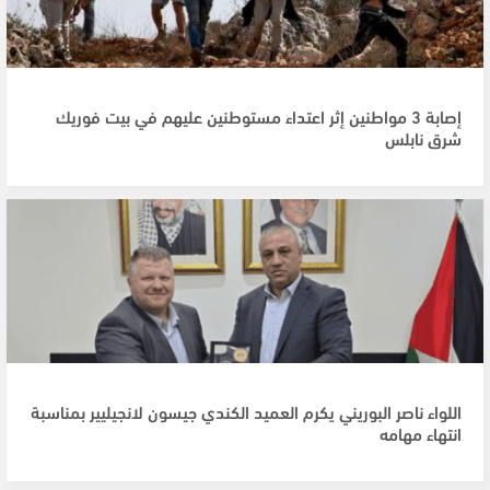
إصابة 3 مواطنين إثر اعتداء مستوطنين عليهم في بيت فوريك
شرق نابلس
اللواء ناصر البوريني يكرم العميد الكندي جيسون لانجيليير بمناسبة
انتهاء مهامه