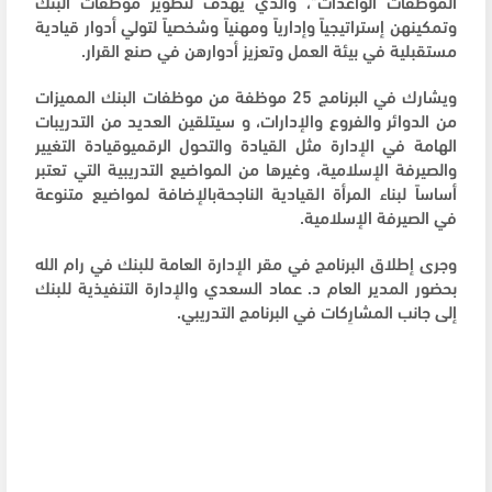
الموظفات الواعدات"، والذي يهدف لتطوير موظفات البنك
وتمكينهن إستراتيجياً وإدارياً ومهنياً وشخصياً لتولي أدوار قيادية
مستقبلية في بيئة العمل وتعزيز أدوارهن في صنع القرار.
ويشارك في البرنامج 25 موظفة من موظفات البنك المميزات
من الدوائر والفروع والإدارات، و سيتلقين العديد من التدريبات
الهامة في الإدارة مثل القيادة والتحول الرقميوقيادة التغيير
والصيرفة الإسلامية، وغيرها من المواضيع التدريبية التي تعتبر
أساساً لبناء المرأة القيادية الناجحةبالإضافة لمواضيع متنوعة
في الصيرفة الإسلامية.
وجرى إطلاق البرنامج في مقر الإدارة العامة للبنك في رام الله
بحضور المدير العام د. عماد السعدي والإدارة التنفيذية للبنك
إلى جانب المشارِكات في البرنامج التدريبي.