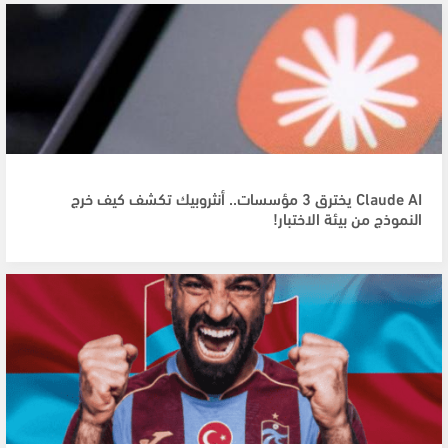
Claude AI يخترق 3 مؤسسات.. أنثروبيك تكشف كيف خرج
النموذج من بيئة الاختبار!