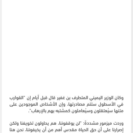
وكان الوزير اليميني المتطرف بن غفير قال قبل أيام إن "القوارب
في الأسطول ستتم مصادرتها، وإن الأشخاص الموجودين على
متنها سيُعتقلون وسيُعاملون كمشتبه بهم بالإرهاب".
وردت ميزمور مشددةً: "لن يوقفوننا، هم يحاولون تخويفنا ولكن
إصرارنا على أن حق الحياة مقدس أهم من أن يخيفوننا، نحن هنا