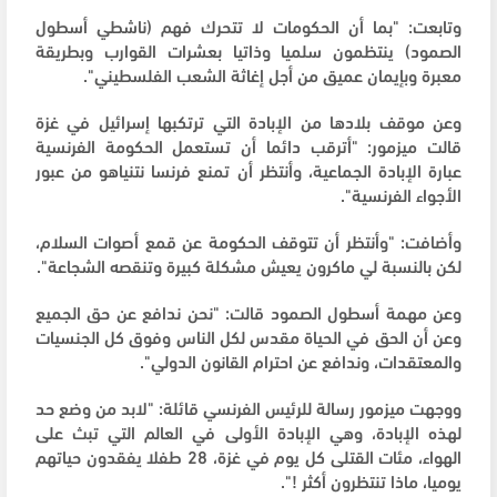
وتابعت: "بما أن الحكومات لا تتحرك فهم (ناشطي أسطول
الصمود) ينتظمون سلميا وذاتيا بعشرات القوارب وبطريقة
معبرة وبإيمان عميق من أجل إغاثة الشعب الفلسطيني".
وعن موقف بلادها من الإبادة التي ترتكبها إسرائيل في غزة
قالت ميزمور: "أترقب دائما أن تستعمل الحكومة الفرنسية
عبارة الإبادة الجماعية، وأنتظر أن تمنع فرنسا نتنياهو من عبور
الأجواء الفرنسية".
وأضافت: "وأنتظر أن تتوقف الحكومة عن قمع أصوات السلام،
لكن بالنسبة لي ماكرون يعيش مشكلة كبيرة وتنقصه الشجاعة".
وعن مهمة أسطول الصمود قالت: "نحن ندافع عن حق الجميع
وعن أن الحق في الحياة مقدس لكل الناس وفوق كل الجنسيات
والمعتقدات، وندافع عن احترام القانون الدولي".
ووجهت ميزمور رسالة للرئيس الفرنسي قائلة: "لابد من وضع حد
لهذه الإبادة، وهي الإبادة الأولى في العالم التي تبث على
الهواء، مئات القتلى كل يوم في غزة، 28 طفلا يفقدون حياتهم
يوميا، ماذا تنتظرون أكثر !".