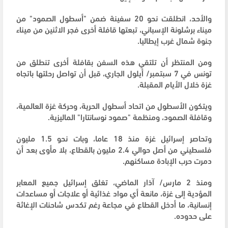
والأحد، انطلقت نحو 20 سفينة ضمن "أسطول الصمود" من
ميناء برشلونة الإسباني، تبعتها قافلة أخرى فجر الاثنين من ميناء
جنوة شمال غرب إيطاليا.
ومن المنتظر أن تلتقي هذه السفن بقافلة أخرى تنطلق من
تونس في 7 سبتمبر/ أيلول الجاري، قبل أن تواصل رحلتها باتجاه
غزة خلال الأيام المقبلة.
ويتكون الأسطول من اتحاد أسطول الحرية، وحركة غزة العالمية،
وقافلة الصمود، ومنظمة "صمود نوسانتارا" الماليزية.
وتحاصر إسرائيل غزة منذ 18 عاما، وبات نحو 1.5 مليون
فلسطيني من أصل حوالي 2.4 مليون بالقطاع، بلا مأوى بعد أن
دمرت حرب الإبادة مساكنهم.
ومنذ 2 مارس/ آذار الماضي، تغلق إسرائيل جميع المعابر
المؤدية إلى غزة، مانعة أي مواد غذائية أو علاجات أو مساعدات
إنسانية، ما أدخل القطاع في مجاعة رغم تكدس شاحنات الإغاثة
على حدوده.