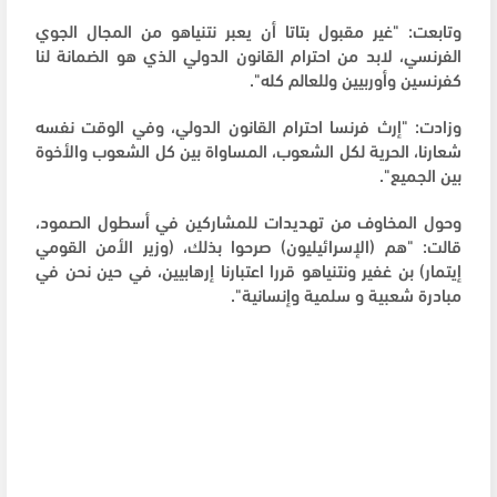
وتابعت: "غير مقبول بتاتا أن يعبر نتنياهو من المجال الجوي
الفرنسي، لابد من احترام القانون الدولي الذي هو الضمانة لنا
كفرنسين وأوربيين وللعالم كله".
وزادت: "إرث فرنسا احترام القانون الدولي، وفي الوقت نفسه
شعارنا، الحرية لكل الشعوب، المساواة بين كل الشعوب والأخوة
بين الجميع".
وحول المخاوف من تهديدات للمشاركين في أسطول الصمود،
قالت: "هم (الإسرائيليون) صرحوا بذلك، (وزير الأمن القومي
إيتمار) بن غفير ونتنياهو قررا اعتبارنا إرهابيين، في حين نحن في
مبادرة شعبية و سلمية وإنسانية".