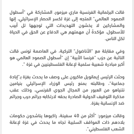
قالت البرلمانية الفرنسية ماري ميزمور، المشاركة في "أسطول
الصمود العالمي" المتجه إلى غزة لكسر الحصار الإسرائيلي، إنها
والمشاركين لا يخشون التهديدات التي توجهها تل أبيب
للأسطول، مؤكدةً أن مهمتهم هي الدفاع عن الحق في الحياة
لكل الناس.
وفي مقابلة مع "الأناضول" التركية، في العاصمة تونس قالت
النائبة عن حزب "فرنسا الأبية" إن "أسطول الصمود العالمي هو
أكبر مبادرة شعبية سلمية لإعانة الفلسطينيين في غزة ".
وحثت الرئيس إيمانويل ماكرون على وصف ما يحدث بغزة بـ"إبادة
جماعية"، وطالبته بمنع رئيس الوزراء الإسرائيلي بنيامين
نتنياهو من العبور من المجال الجوي الفرنسي، وذلك عقب
مذكرة التوقيف الدولية الصادرة بحقه لارتكابه جرائم حرب وجرائم
ضد الإنسانية بغزة.
وقالت ميزمور: "أكثر من 40 سفينة، راكبوها يناشدون حكومات
بلادهم ذات المواقف السلبية تجاه ما يحدث في غزة لإعانة
الشعب الفلسطيني".