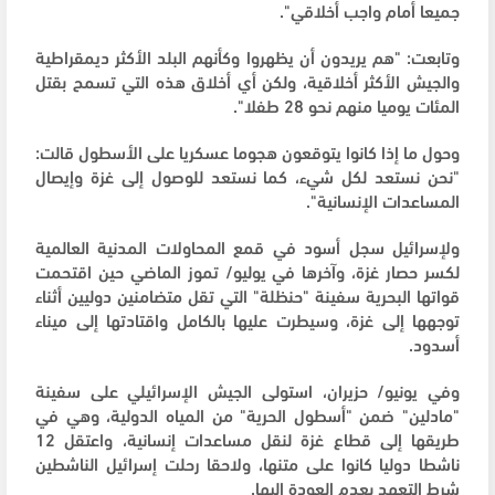
جميعا أمام واجب أخلاقي".
وتابعت: "هم يريدون أن يظهروا وكأنهم البلد الأكثر ديمقراطية
والجيش الأكثر أخلاقية، ولكن أي أخلاق هذه التي تسمح بقتل
المئات يوميا منهم نحو 28 طفلا".
وحول ما إذا كانوا يتوقعون هجوما عسكريا على الأسطول قالت:
"نحن نستعد لكل شيء، كما نستعد للوصول إلى غزة وإيصال
المساعدات الإنسانية".
ولإسرائيل سجل أسود في قمع المحاولات المدنية العالمية
لكسر حصار غزة، وآخرها في يوليو/ تموز الماضي حين اقتحمت
قواتها البحرية سفينة "حنظلة" التي تقل متضامنين دوليين أثناء
توجهها إلى غزة، وسيطرت عليها بالكامل واقتادتها إلى ميناء
أسدود.
وفي يونيو/ حزيران، استولى الجيش الإسرائيلي على سفينة
"مادلين" ضمن "أسطول الحرية" من المياه الدولية، وهي في
طريقها إلى قطاع غزة لنقل مساعدات إنسانية، واعتقل 12
ناشطا دوليا كانوا على متنها، ولاحقا رحلت إسرائيل الناشطين
شرط التعهد بعدم العودة إليها.