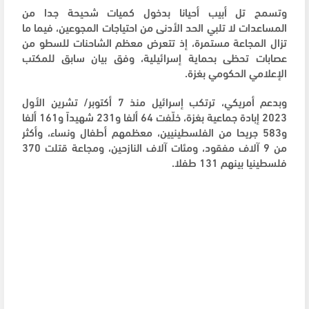
وتسمح تل أبيب أحيانا بدخول كميات شحيحة جدا من
المساعدات لا تلبي الحد الأدنى من احتياجات المجوعين، فيما ما
تزال المجاعة مستمرة، إذ تتعرض معظم الشاحنات للسطو من
عصابات تحظى بحماية إسرائيلية، وفق بيان سابق للمكتب
الإعلامي الحكومي بغزة.
وبدعم أمريكي، ترتكب إسرائيل منذ 7 أكتوبر/ تشرين الأول
2023 إبادة جماعية بغزة، خلّفت 64 ألفا و231 شهيداً و161 ألفا
و583 جريحا من الفلسطينيين، معظمهم أطفال ونساء، وأكثر
من 9 آلاف مفقود، ومئات آلاف النازحين، ومجاعة قتلت 370
فلسطينيا بينهم 131 طفلا.