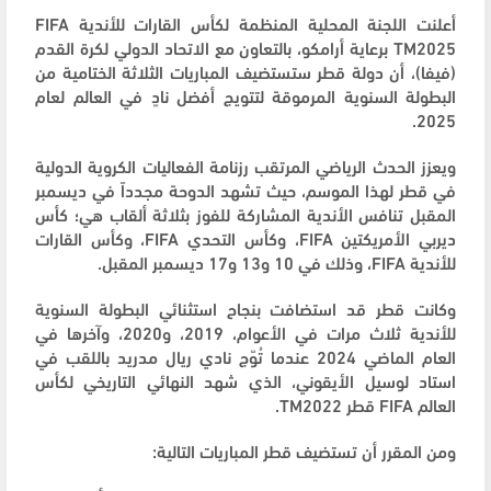
أعلنت اللجنة المحلية المنظمة لكأس القارات للأندية
FIFA
2025
TM
برعاية أرامكو، بالتعاون مع الاتحاد الدولي لكرة القدم
(فيفا)، أن دولة قطر ستستضيف المباريات الثلاثة الختامية من
البطولة السنوية المرموقة لتتويج أفضل نادٍ في العالم لعام
2025.
ويعزز الحدث الرياضي المرتقب رزنامة الفعاليات الكروية الدولية
في قطر لهذا الموسم، حيث تشهد الدوحة مجدداً في ديسمبر
المقبل تنافس الأندية المشاركة للفوز بثلاثة ألقاب هي؛ كأس
ديربي الأمريكتين
FIFA
، وكأس التحدي
FIFA
، وكأس القارات
للأندية
FIFA
، وذلك في 10 و13 و17 ديسمبر المقبل.
وكانت قطر قد استضافت بنجاح استثنائي البطولة السنوية
للأندية ثلاث مرات في الأعوام، 2019، و2020، وآخرها في
العام الماضي 2024 عندما تُوّج نادي ريال مدريد باللقب في
استاد لوسيل الأيقوني، الذي شهد النهائي التاريخي لكأس
العالم
FIFA
قطر 2022
TM
.
ومن المقرر أن تستضيف قطر المباريات التالية
: