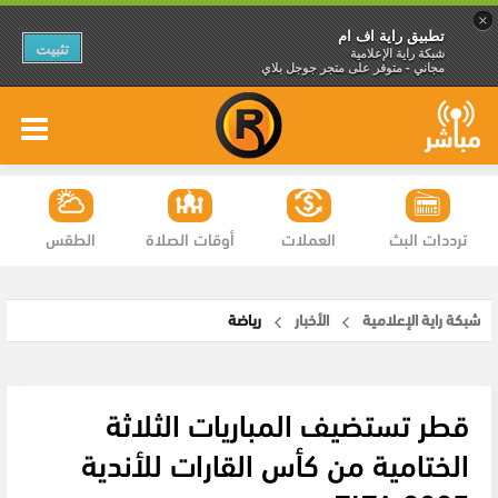
×
تطبيق راية اف ام
تثبيت
شبكة راية الإعلامية
مجاني - متوفر على متجر جوجل بلاي
ترددات البث
العملات
أوقات الصلاة
الطقس
شبكة راية الإعلامية
الأخبار
رياضة
قطر تستضيف المباريات الثلاثة
الختامية من كأس القارات للأندية