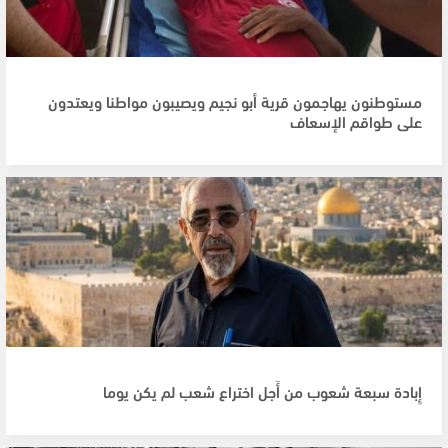
مستوطنون يهاجمون قرية أبو نجيم ويصيبون مواطنا ويعتدون
على طواقم الإسعاف
إِبادة سبعة شعوب من أَجل اختراع شعب لم يكن يوما