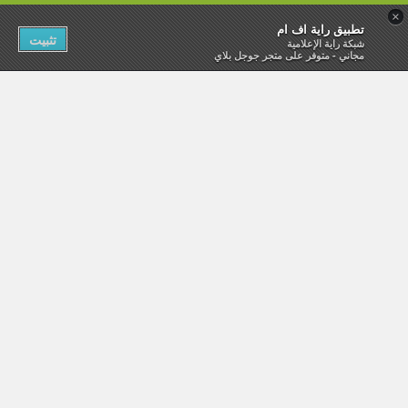
×
تطبيق راية اف ام
تثبيت
شبكة راية الإعلامية
مجاني - متوفر على متجر جوجل بلاي