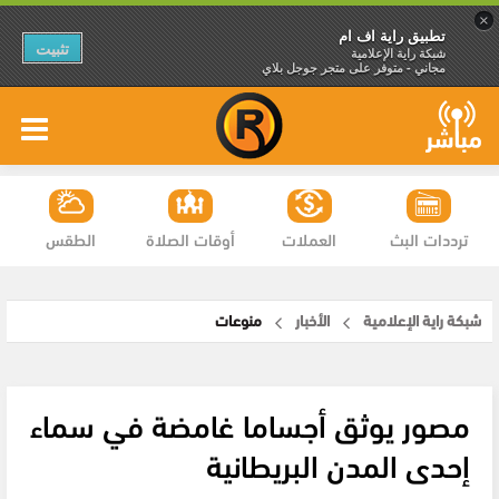
×
تطبيق راية اف ام
تثبيت
شبكة راية الإعلامية
مجاني - متوفر على متجر جوجل بلاي
ترددات البث
العملات
أوقات الصلاة
الطقس
شبكة راية الإعلامية
الأخبار
منوعات
مصور يوثق أجساما غامضة في سماء
إحدى المدن البريطانية