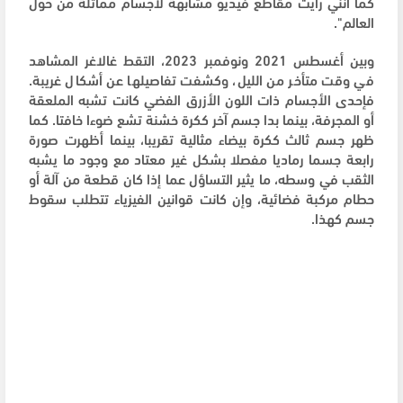
كما أنني رأيت مقاطع فيديو مشابهة لأجسام مماثلة من حول
العالم".
وبين أغسطس 2021 ونوفمبر 2023، التقط غالاغر المشاهد
في وقت متأخر من الليل، وكشفت تفاصيلها عن أشكال غريبة.
فإحدى الأجسام ذات اللون الأزرق الفضي كانت تشبه الملعقة
أو المجرفة، بينما بدا جسم آخر ككرة خشنة تشع ضوءا خافتا. كما
ظهر جسم ثالث ككرة بيضاء مثالية تقريبا، بينما أظهرت صورة
رابعة جسما رماديا مفصلا بشكل غير معتاد مع وجود ما يشبه
الثقب في وسطه، ما يثير التساؤل عما إذا كان قطعة من آلة أو
حطام مركبة فضائية، وإن كانت قوانين الفيزياء تتطلب سقوط
جسم كهذا.