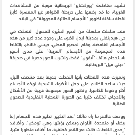
تشهد مقاطعة "يوركشاير" البريطانية موجة من المشاهدات
الغريبة، ما قد يضعها على خريطة الظواهر غير المفسرة كأبرز
نقطة ساخنة لظهور "الأجسام الطائرة المجهولة" في البلاد.
فقد سلطت سلسلة من الصور المثيرة للفضول، التقطت في
حي هيدينغلي بمدينة ليدز، الضوء على وجود عدد كبير من هذه
الأجسام الغامضة. وقام المصور المحلي، جيسي غالاغر، بالتقاط
هذه المجموعة من الأجسام "الغريبة" على مدى أشهر
باستخدام هاتف "آيفون" فقط، ونشرت الصور حصريا في صحيفة
"ديلي ميل" البريطانية.
وتميزت هذه اللقطات بأنها التقطت جميعا بعد منتصف الليل،
حيث ساعد الظلام على جعل الأضواء الشبحية لهذه الأجسام
أكثر وضوحا للكاميرا. وتظهر الصور مجموعة غريبة من الأشكال
والأحجام، تختلف كثيرا عن الصورة النمطية التقليدية للصحون
الطائرة.
ووصف غالاغر ما رآه قائلا: "عند التكبير، تظهر هذه الأجسام إما
بيضاء أو متعددة الألوان ويمكن رؤيتها وهي تومض". وأضاف:
"إحدى اللقطات كانت مع القمر كخلفية، ما أضاف منظورا مثيرا،