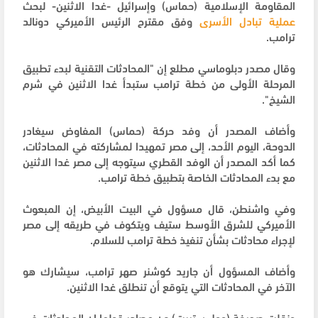
المقاومة الإسلامية (حماس) وإسرائيل -غدا الاثنين- لبحث
عملية تبادل الأسرى
وفق مقترح الرئيس الأميركي دونالد
ترامب.
وقال مصدر دبلوماسي مطلع إن "المحادثات التقنية لبدء تطبيق
المرحلة الأولى من خطة ترامب ستبدأ غدا الاثنين في شرم
الشيخ".
وأضاف المصدر أن وفد حركة (حماس) المفاوض سيغادر
الدوحة، اليوم الأحد، إلى مصر تمهيدا لمشاركته في المحادثات،
كما أكد المصدر أن الوفد القطري سيتوجه إلى مصر غدا الاثنين
مع بدء المحادثات الخاصة بتطبيق خطة ترامب.
وفي واشنطن، قال مسؤول في البيت الأبيض، إن المبعوث
الأميركي للشرق الأوسط ستيف ويتكوف في طريقه إلى مصر
لإجراء محادثات بشأن تنفيذ خطة ترامب للسلام.
وأضاف المسؤول أن جاريد كوشنر صهر ترامب، سيشارك هو
الآخر في المحادثات التي يتوقع أن تنطلق غدا الاثنين.
ونقلت صحيفة (وول ستريت) عن مصادر قولها إن المحادثات في