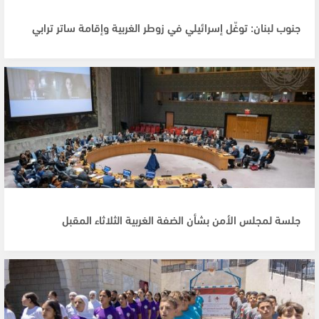
جنوب لبنان: توغّل إسرائيلي في زوطر الغربية وإقامة ساتر ترابي
جلسة لمجلس الأمن بشأن الضفة الغربية الثلاثاء المقبل