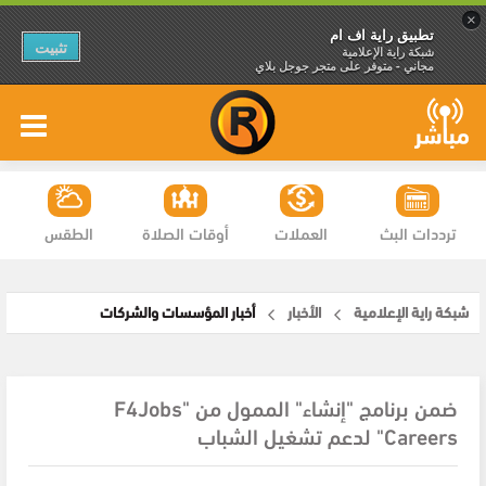
×
تطبيق راية اف ام
تثبيت
شبكة راية الإعلامية
مجاني - متوفر على متجر جوجل بلاي
ترددات البث
العملات
أوقات الصلاة
الطقس
شبكة راية الإعلامية
الأخبار
أخبار المؤسسات والشركات
ضمن برنامج "إنشاء" الممول من "F4Jobs
Careers" لدعم تشغيل الشباب