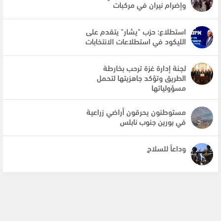
وإضرام نيران في مركبات
استطلاع: حزب "يشار" يتقدم على
الليكود في استطلاعات الانتخابات
لجنة إدارة غزة ترحب بخارطة
الطريق وتؤكد جاهزيتها لتحمل
مسؤولياتها
مستوطنون يحرقون أراضي زراعية
في بورين جنوب نابلس
وداعاً للسلاح