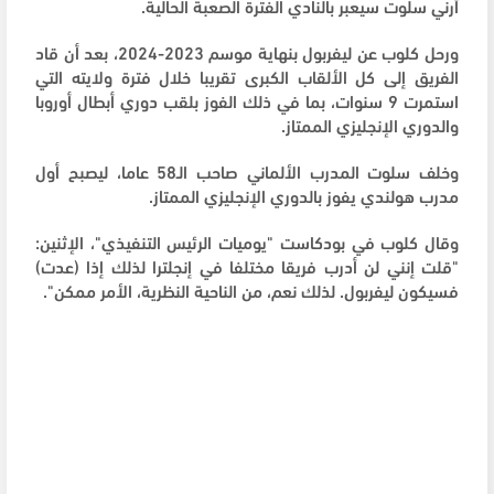
أرني سلوت سيعبر بالنادي الفترة الصعبة الحالية.
ورحل كلوب عن ليفربول بنهاية موسم 2023-2024، بعد أن قاد
الفريق إلى كل الألقاب الكبرى تقريبا خلال فترة ولايته التي
استمرت 9 سنوات، بما في ذلك الفوز بلقب دوري أبطال أوروبا
والدوري الإنجليزي الممتاز.
وخلف سلوت المدرب الألماني صاحب الـ58 عاما، ليصبح أول
مدرب هولندي يفوز بالدوري الإنجليزي الممتاز.
وقال كلوب في بودكاست "يوميات الرئيس التنفيذي"، الإثنين:
"قلت إنني لن أدرب فريقا مختلفا في إنجلترا لذلك إذا (عدت)
فسيكون ليفربول. لذلك نعم، من الناحية النظرية، الأمر ممكن".