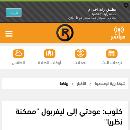
×
تطبيق راية اف ام
تثبيت
شبكة راية الإعلامية
مجاني - متوفر على متجر جوجل بلاي
ترددات البث
العملات
أوقات الصلاة
الطقس
شبكة راية الإعلامية
الأخبار
رياضة
كلوب: عودتي إلى ليفربول "ممكنة
نظريا"