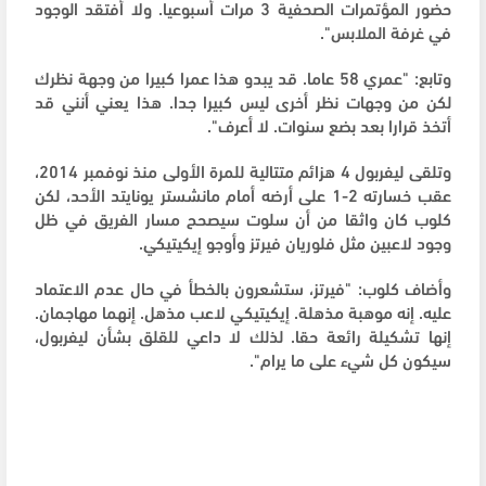
حضور المؤتمرات الصحفية 3 مرات أسبوعيا. ولا أفتقد الوجود
في غرفة الملابس".
وتابع: "عمري 58 عاما. قد يبدو هذا عمرا كبيرا من وجهة نظرك
لكن من وجهات نظر أخرى ليس كبيرا جدا. هذا يعني أنني قد
أتخذ قرارا بعد بضع سنوات. لا أعرف".
وتلقى ليفربول 4 هزائم متتالية للمرة الأولى منذ نوفمبر 2014،
عقب خسارته 2-1 على أرضه أمام مانشستر يونايتد الأحد، لكن
كلوب كان واثقا من أن سلوت سيصحح مسار الفريق في ظل
وجود لاعبين مثل فلوريان فيرتز وأوجو إيكيتيكي.
وأضاف كلوب: "فيرتز، ستشعرون بالخطأ في حال عدم الاعتماد
عليه. إنه موهبة مذهلة. إيكيتيكي لاعب مذهل. إنهما مهاجمان.
إنها تشكيلة رائعة حقا. لذلك لا داعي للقلق بشأن ليفربول،
سيكون كل شيء على ما يرام".