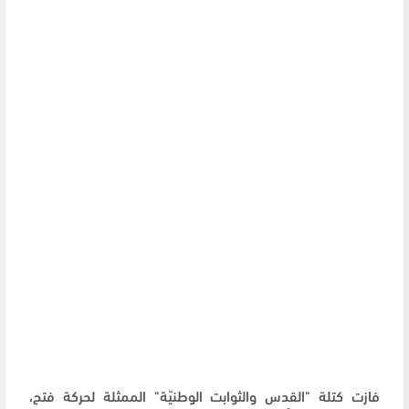
فازت كتلة "القدس والثوابت الوطنيّة" الممثلة لحركة فتح،