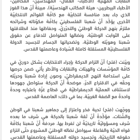
النقابات المهنيّة (الأطباء- العمال- المهندسين- المحامين-
الأطباء البيطريين- هيئة المكاتب الهندسيّة)، مبينةً أنّ هذا الفوز
الذي جاء بعد منافسة انتخابيّة مع كافّة القوائم الانتخابيّة
الأخرى يؤكّد أنّ شعبنا الفلسطينيّ بكافّة مكوّناته وشرائحه
ملتزمٌ بنهج الحركة الوطنيّ والتحرّريّ، وحفاظها منذ انطلاقتها
على الثوابت الوطنيّة، ونضالها المتواصل للدفاع عن حقوق
شعبنا وهويّته الوطنيّة، وتضحياتها الجسام لتجسيد الدولة
الفلسطينيّة المستقلة كاملة السّيادة وعاصمتها القدس.
وبيّنت (فتح) أنّ التزام الحركة بإجراء الانتخابات بشكل دوريّ في
كافّة المؤسّسات والهيئات والنقابات والأطر يأتي ضمن حرصها
على استدامة النهج الديمقراطيّ، وصون إرادة شعبنا وحريّته
وحقّه في الاقتراع الحرّ، موضحةً أنّ الحركة ستواصل جهودها
لاستئناف العمليّة الديمقراطيّة في قطاع غزّة باعتباره وحدةً
واحدةً مع الضفة الغربيّة، بما في ذلك؛ العاصمة القدس.
ووجّهت (فتح) تحية فخر واعتزاز إلى جماهير شعبنا في الوطن
والشّتات، مؤكّدةً أنّ ثقة شعبنا بالحركة هي شرف ما بعده
شرف ومسؤوليّةٌ تاريخيّةٌ لن تفرط بها، مردفةً أنّ شعبنا بكافّة
قواه الحيّة والفاعلة سيواصل نضاله الوطنيّ المشروع حتّى انتزاع
حقوقه التاريخيّة، وتجسيد دولته المستقلة وعاصمتها القدس،