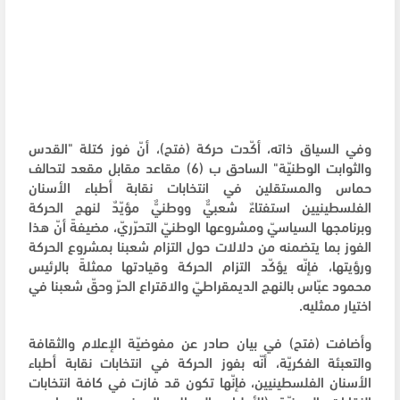
وفي السياق ذاته، أكّدت حركة (فتح)، أنّ فوز كتلة "القدس
والثوابت الوطنيّة" الساحق ب (6) مقاعد مقابل مقعد لتحالف
حماس والمستقلين في انتخابات نقابة أطباء الأسنان
الفلسطينيين استفتاءٌ شعبيٌّ ووطنيٌّ مؤيّدٌ لنهج الحركة
وبرنامجها السياسيّ ومشروعها الوطنيّ التحرّريّ، مضيفةً أنّ هذا
الفوز بما يتضمنه من دلالات حول التزام شعبنا بمشروع الحركة
ورؤيتها، فإنّه يؤكّد التزام الحركة وقيادتها ممثلةً بالرئيس
محمود عبّاس بالنهج الديمقراطيّ والاقتراع الحرّ وحقّ شعبنا في
اختيار ممثليه.
وأضافت (فتح) في بيان صادر عن مفوضيّة الإعلام والثقافة
والتعبئة الفكريّة، أنّه بفوز الحركة في انتخابات نقابة أطباء
الأسنان الفلسطينيين، فإنّها تكون قد فازت في كافة انتخابات