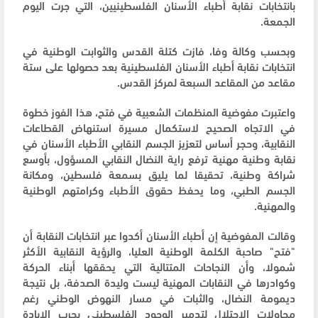
بانتخابات نقابة أطباء الأسنان الفلسطينيين، التي جرت اليوم
الجمعة.
وبحسب وكالة وفا، فازت كتلة القدس والثوابت الوطنية في
انتخابات نقابة أطباء الأسنان الفلسطينية بعد حصولها على ستة
مقاعد من المقاعد السبعة لمركز القدس.
واعتبرت مفوضية المنظمات الشعبية في فتح، هذا الفوز خطوة
في الاتجاه الصحيح لاستكمال مسيرة استنهاض القطاعات
النقابية، وحجر أساس لتعزيز الجسم النقابي الأطباء الأسنان في
نقابة وطنية مهنية ترفع راية النضال النقابي المسؤول، بأوسع
شراكة وطنية، تحقيقا لما يليق بسمعة فلسطين، ومكانة
الجسم الطبي، وما يحفظ حقوق الأطباء وكرامتهم الوطنية
والمهنية.
وقالت المفوضية إن أطباء الأسنان أكدوا عبر انتخابات النقابة أن
"فتح" صاحبة الكلمة الوطنية العليا، والرؤية النقابية الأكثر
شمولا، وأن النجاحات المتتالية التي يحققها أبناء الحركة
وكوادرها في النقابات المهنية ليست وليدة الصدفة، بل نتيجة
ديمومة النضال، والثبات في مسار النهوض الوطني رغم
محاولات الاحتلال لتدمير الوجود الفلسطيني بحرب الإبادة