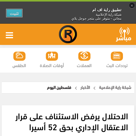
×
تطبيق راية اف ام
تثبيت
شبكة راية الإعلامية
مجاني - متوفر على متجر جوجل بلاي
ترددات البث
العملات
أوقات الصلاة
الطقس
شبكة راية الإعلامية
الأخبار
فلسطين اليوم
الاحتلال يرفض الاستئناف على قرار
الاعتقال الإداري بحق 52 أسيرا