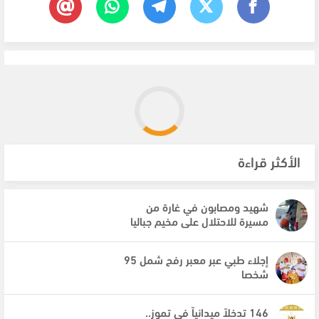
الأكثر قراءة
شهيد ومصابون في غارة من
مسيرة للاحتلال على مخيم جباليا
إجلاء طبي عبر معبر رفح شمل 95
شخصا
146 تدخلاً ميدانياً في تموز..