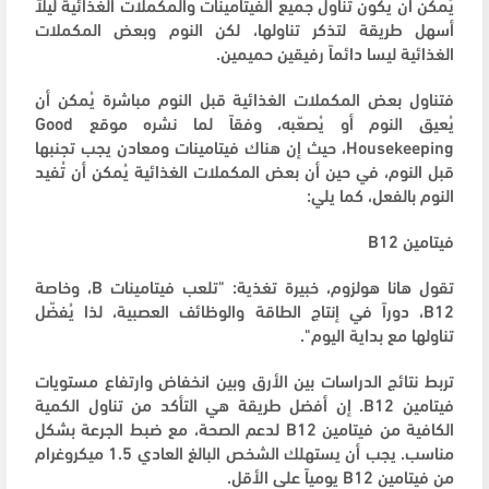
يُمكن أن يكون تناول جميع الفيتامينات والمكملات الغذائية ليلاً
أسهل طريقة لتذكر تناولها، لكن النوم وبعض المكملات
الغذائية ليسا دائماً رفيقين حميمين.
فتناول بعض المكملات الغذائية قبل النوم مباشرة يُمكن أن
يُعيق النوم أو يُصعّبه، وفقاً لما نشره موقع Good
Housekeeping، حيث إن هناك فيتامينات ومعادن يجب تجنبها
قبل النوم، في حين أن بعض المكملات الغذائية يُمكن أن تُفيد
النوم بالفعل، كما يلي:
فيتامين B12
تقول هانا هولزوم، خبيرة تغذية: "تلعب فيتامينات B، وخاصة
B12، دوراً في إنتاج الطاقة والوظائف العصبية، لذا يُفضّل
تناولها مع بداية اليوم".
تربط نتائج الدراسات بين الأرق وبين انخفاض وارتفاع مستويات
فيتامين B12. إن أفضل طريقة هي التأكد من تناول الكمية
الكافية من فيتامين B12 لدعم الصحة، مع ضبط الجرعة بشكل
مناسب. يجب أن يستهلك الشخص البالغ العادي 1.5 ميكروغرام
من فيتامين B12 يومياً على الأقل.