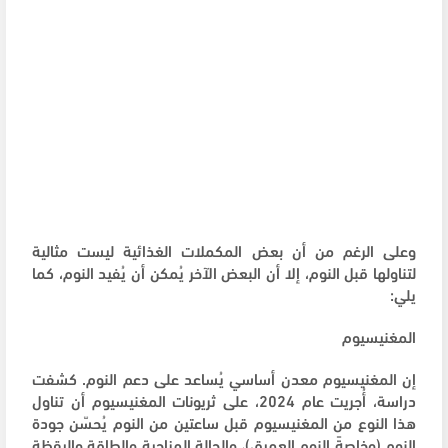
وعلى الرغم من أن بعض المكملات الغذائية ليست مثالية
لتناولها قبل النوم، إلا أن البعض الآخر يُمكن أن يُفيد النوم، كما
يلي:
المغنيسيوم
إن المغنيسيوم معدن أساسي يُساعد على دعم النوم. كشفت
دراسة، أُجريت عام 2024، على ثريونات المغنيسيوم أن تناول
هذا النوع من المغنيسيوم قبل ساعتين من النوم يُحسّن جودة
النوم (وخاصةً النوم العميق)، والحالة المزاجية والطاقة واليقظة