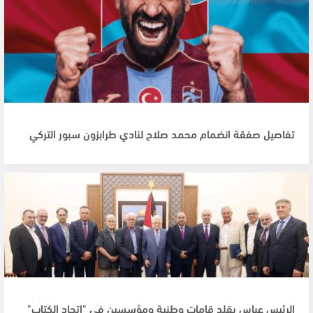
تفاصيل صفقة انضمام محمد صلاح لنادي طرابزون سبور التركي
الرئيس عباس يقلد قامات وطنية ومؤسسين في "اتحاد الكتاب"