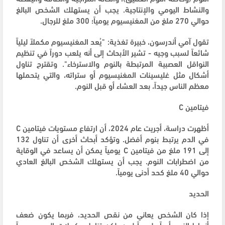
والنشاط اليومي والإنتاجية. يجب أن يستهلك الشخص البالغ
حوالي 270 ملغ من المغنيسيوم يومياً؛ 300 ملغ للرجال.
تقول آمي أندرسون، خبيرة تغذية: "يُعد المغنيسيوم مكملاً ليلياً
شائعاً لسبب وجيه - تشير الأبحاث إلى أنه يلعب دوراً في تنظيم
النواقل العصبية المرتبطة بالنوم والاسترخاء". وتقترح تناول
أشكال مثل غليسينات المغنيسيوم أو ستراته، والتي يتحملها
معظم الناس جيداً، بعد العشاء أو قبل النوم.
فيتامين C
أظهرت دراسة، أجريت عام 2024، أن ارتفاع مستويات فيتامين C
في الدم يرتبط بنوم أفضل. وتؤكد أبحاث أخرى أن تناول 132
إلى 191 ملغ من فيتامين C يومياً يمكن أن يساعد في الوقاية
من اضطرابات النوم. يجب أن يستهلك الشخص البالغ العادي
حوالي 40 ملغ كحد أدنى يومياً.
الحديد
إذا كان الشخص يعاني من نقص الحديد، فربما يكون ضعف
أنماط النوم أمراً طبيعياً لديه. لكن تناول مكملات الحديد يومياً