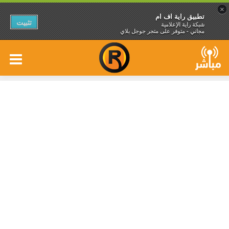
×
تطبيق راية اف ام
تثبيت
شبكة راية الإعلامية
مجاني - متوفر على متجر جوجل بلاي