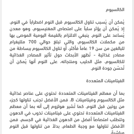
الكالسيوم
يُمكن أن يُسبب تناول الكالسيوم قبل النوم اضطراباً في النوم،
إذ يُمكن أن يؤثر سلباً على امتصاص المغنيسيوم، وهو معدن
يُساعد على النوم. ينبغي الالتزام بالقيمة اليومية الموصى بها
من مكملات الكالسيوم، والتي تبلغ حوالي 700 ملليغرام
للبالغين من سن 19 عاماً فأكثر، أو تناول الكالسيوم ببساطة من
مصادر غذائية - تُظهر الأبحاث حول تأثير المصادر الغذائية
للكالسيوم، مثل الحليب ومنتجاته، على النوم أنها يُمكن أن
تُحسّن جودة النوم.
الفيتامينات المتعددة
بما أن معظم الفيتامينات المتعددة تحتوي على عناصر غذائية
مثل الكالسيوم وفيتامينات B، فمن الأفضل تجنب تناولها كجزء
من روتين قبل النوم. كما تُشير هولزوم إلى أنه بما أن معظم
الفيتامينات المتعددة تحتوي على فيتامينات تذوب في الدهون
وتتطلب امتصاصاً أفضل من الدهون الغذائية في الجسم، فمن
الأفضل تناولها مع وجبة الطعام، بدلاً من تناولها قبل النوم
مباشرةً.