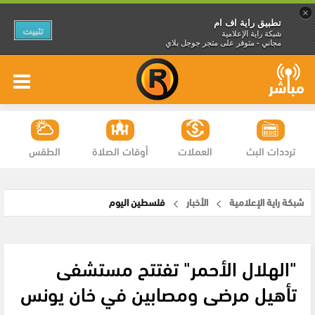
×
تطبيق راية اف ام
تثبيت
شبكة راية الإعلامية
مجاني - متوفر على متجر جوجل بلاي
ترددات البث
العملات
أوقات الصلاة
الطقس
شبكة راية الإعلامية
الأخبار
فلسطين اليوم
"الهلال الأحمر" تفتتح مستشفى
تأهيل مرضى ومصابين في خان يونس