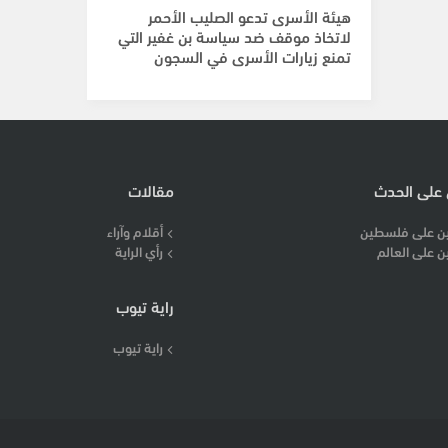
هيئة الأسرى تدعو الصليب الأحمر
لاتخاذ موقف ضد سياسة بن غفير التي
تمنع زيارات الأسرى في السجون
 على الحدث
مقالات
ن على فلسطين
أقلام وآراء
ن على العالم
رأي الراية
راية تيوب
راية تيوب