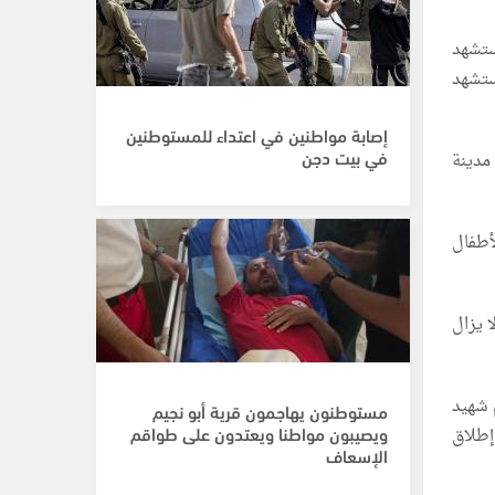
 استشهد
ستشهد
إصابة مواطنين في اعتداء للمستوطنين
في بيت دجن
مدينة
 70,354 أغلبيتهم من الأطفال
ن، في حين لا يزال
 الماضية، 6 شهداء بينهم شهيد
مستوطنون يهاجمون قرية أبو نجيم
ويصيبون مواطنا ويعتدون على طواقم
قف إطلاق
الإسعاف