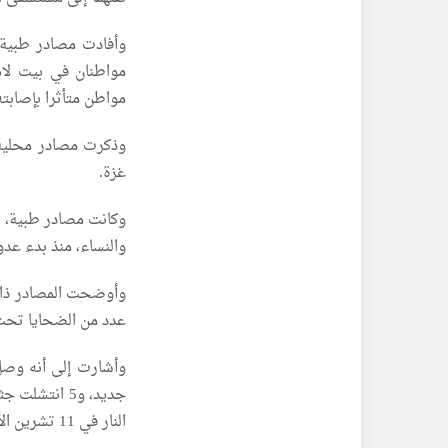
مواطنان في بيت لاه
مواطن متأثرا بإصابت
وذكرت مصادر محلية،
غزة.
والنساء، منذ بدء عدوان
عدد من الضحايا تحت 
النار في 11 تشرين الأول/ أكتوبر الماضي 367 شهيدا، و953 مصابا، وجرى انتشال 624 جثمانا.