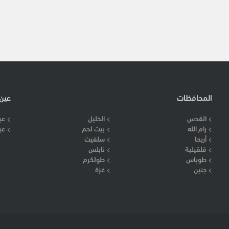
المحافظات
عين
القدس
الخليل
عي
رام الله
بيت لحم
عي
أريحا
سلفيت
قلقيلية
نابلس
طوباس
طولكرم
جنين
غزة