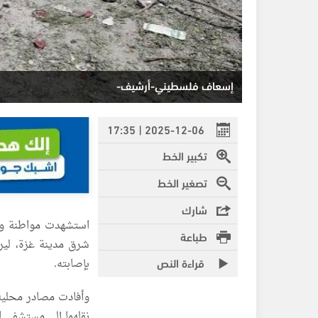
إسعاف فلسطيني-أرشيف-
2025-12-06 | 17:35
تكبير الخط
تصغير الخط
شارك
استشهدت مواطنة ونج
طباعة
قراءة النص
بإصابته.
وأفادت مصادر محلية
نقلهما إلى مستشفى ال