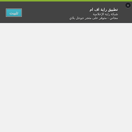
×
تطبيق راية اف ام
تثبيت
شبكة راية الإعلامية
مجاني - متوفر على متجر جوجل بلاي