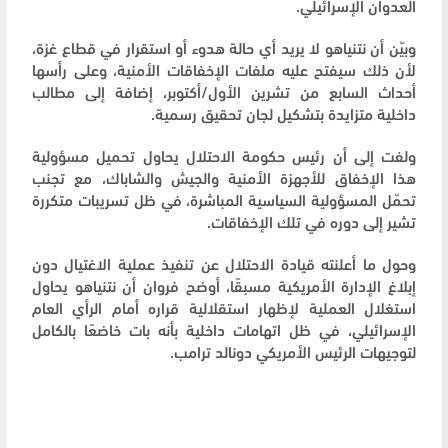
العدوان الإسرائيلي.
وبيّن أن نتنياهو لا يريد أي حالة هدوء أو استقرار في قطاع غزة،
لأن ذلك سيفتح عليه ملفات الإخفاقات الأمنية، وعلى رأسها
أحداث السابع من تشرين الأول/أكتوبر، إضافة إلى مطالب
داخلية متزايدة بتشكيل لجان تحقيق رسمية.
ولفت إلى أن رئيس حكومة الاحتلال يحاول تحميل مسؤولية
هذا الإخفاق للأجهزة الأمنية والجيش والشاباك، مع تجنب
تحمّل المسؤولية السياسية المباشرة، في ظل تسريبات متكررة
تشير إلى دوره في تلك الإخفاقات.
وحول ما أعلنته قيادة الاحتلال عن تنفيذ عملية الاغتيال دون
إبلاغ الإدارة الأمريكية مسبقًا، أوضح فروان أن نتنياهو يحاول
استغلال العملية لإظهار استقلالية قراره أمام الرأي العام
الإسرائيلي، في ظل اتهامات داخلية بأنه بات خاضعًا بالكامل
لتوجيهات الرئيس الأمريكي دونالد ترامب.