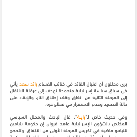
يرى محللون أن اغتيال القائد في كتائب القسام
رائد سعد
يأتي
في سياق سياسة إسرائيلية متعمدة تهدف إلى عرقلة الانتقال
إلى المرحلة الثانية من اتفاق وقف إطلاق النار، والإبقاء على
حالة التصعيد وعدم الاستقرار في قطاع غزة.
وفي حديث خاص لـ"
رايــة
"، قال الباحث والمحلل السياسي
المختص بالشؤون الإسرائيلية عاهد فروان إن حكومة بنيامين
نتنياهو ماضية في تكريس المرحلة الأولى من الاتفاق، وتتحجج
بعدم تسليم آخر جثة حتى الآن، لتبرير استمرار عملياتها العسكرية