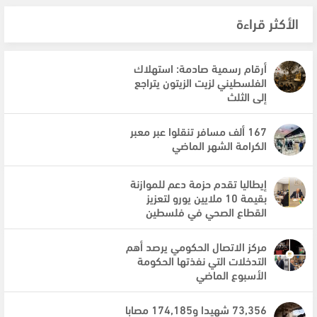
الأكثر قراءة
أرقام رسمية صادمة: استهلاك
الفلسطيني لزيت الزيتون يتراجع
إلى الثلث
167 ألف مسافر تنقلوا عبر معبر
الكرامة الشهر الماضي
إيطاليا تقدم حزمة دعم للموازنة
بقيمة 10 ملايين يورو لتعزيز
القطاع الصحي في فلسطين
مركز الاتصال الحكومي يرصد أهم
التدخلات التي نفذتها الحكومة
الأسبوع الماضي
73,356 شهيدا و174,185 مصابا