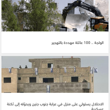
الولجة .. 100 عائلة مهددة بالتهجير
الاحتلال يستولي على منزل في عرابة جنوب جنين ويحوّله إلى ثكنة
عسكرية