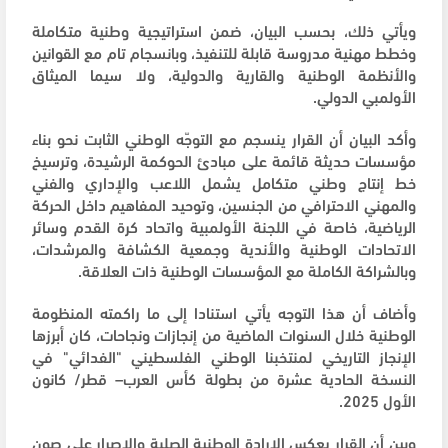
ويأتي ذلك، بحسب البيان، ضمن استراتيجية وطنية متكاملة
وخطط مهنية مدروسة قابلة للتنفيذ، وبانسجام تام مع القوانين
والأنظمة الوطنية والقارية والدولية، ولا سيما الميثاق
الأولمبي الدولي.
وأكد البيان أن القرار ينسجم مع التوجّه الوطني الثابت نحو بناء
مؤسسات حديثة قائمة على مبادئ الحوكمة الرشيدة، وترسيخ
خط إنتاج وطني متكامل يشمل اللاعب والإداري والفني
والمهني الاحترافي من الجنسين، وتوحيد المفاهيم داخل الحركة
الرياضية، خاصة في اللجنة الأولمبية واتحاد كرة القدم وسائر
الاتحادات الوطنية والأندية وجمعية الكشافة والمرشدات،
وبالشراكة الكاملة مع المؤسسات الوطنية ذات العلاقة.
وأضاف أن هذا التوجه يأتي استنادا إلى ما راكمته المنظومة
الوطنية خلال السنوات الماضية من إنجازات ونجاحات، كان أبرزها
الإنجاز التاريخي لمنتخبنا الوطني الفلسطيني "الفدائي" في
النسخة الحادية عشرة من بطولة كأس العرب– قطر/ كانون
الأول 2025.
وبين أن القرار يعكس الإرادة الوطنية الصلبة والإصرار على صون