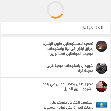
الأكثر قراءة
تصعيد للمستوطنين جنوب نابلس:
إحراق أراضٍ في بيتا واستهداف
مركبات المواطنين قرب بورين
شهيدان باستهداف مركبة غربي
مدينة غزة
مصرع طفل بحادث دعس في بلدة
الشيوخ شرق الخليل
الطقس: انخفاض طفيف على
درجات الحرارة حتى نهاية الاسبوع