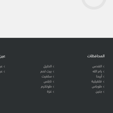
المحافظات
عين
القدس
الخليل
عي
رام الله
بيت لحم
عي
أريحا
سلفيت
قلقيلية
نابلس
طوباس
طولكرم
جنين
غزة