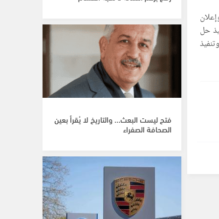
إعلان
يذ حل
جيش الاحتلال من الأراضي المحتلة حتى حدود الرابع من حزيران 1967، وتنفيذ
فتح ليست البعث… والتاريخ لا يُقرأ بعين
الصحافة الصفراء