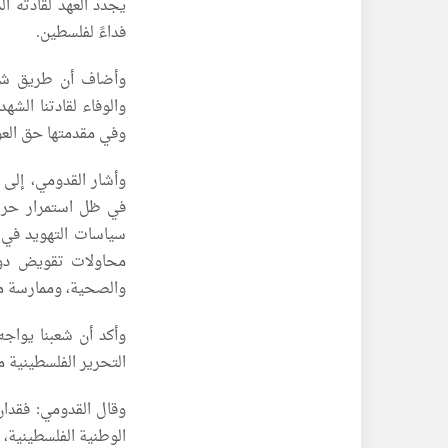
يجدد العهد لقادته ا
فداءً لفلسطين.
وأضاف أن طريق شعبن
والوفاء لقادتنا الش
وفي مقدمتها حق العود
وأشار القدومي، إلى 
في ظل استمرار حرب 
محاولات تقويض دور 
والصحية، وممارسة م
وأكد أن شعبنا يواج
التحرير الفلسطينية م
وقال القدومي: فقدان 
الوطنية الفلسطينية، 