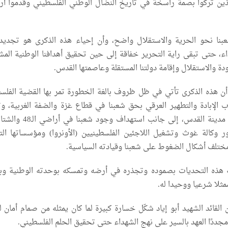
لذين تركوا بصمة راسخة في تاريخ النضال الوطني الفلسطيني وقدموا أر
ا نحو الحرية والاستقلال واضح، وأن إحياء هذه الذكرى هو تجديد 
هداء، حتى تبقى راية التحرير خفاقة إلى حين تحقيق أهدافنا الوطنية المش
ة والاستقلال وإقامة دولتنا المستقلة وعاصمتها القدس.
أن هذه الذكرى تأتي في ظل ظروف بالغة الخطورة تمر بها القضية الفلسط
الإبادة والتطهير العرقي بحق شعبنا في قطاع غزة والضفة الغربية، و
سياسات التهويد في مدينة القدس، إلى جانب استهدا
وكالة غوث وتشغيل اللاجئين الفلسطينيين (الأونروا) ومؤسساتها التع
ختلف أشكال الضغوط على شعبنا وقيادته السياسية.
ه هذه التحديات بصموده وتجذره في أرضه وتمسكه بوحدته الوطنية وب
مثلا شرعيا ووحيدا له.
القائد الشهيد أبو إياد شكّل خسارة كبيرة لما كان يمثله من صمام أمان ل
مجددًا العهد بالسير على نهج الشهداء حتى تحقيق الحلم الفلسطيني.