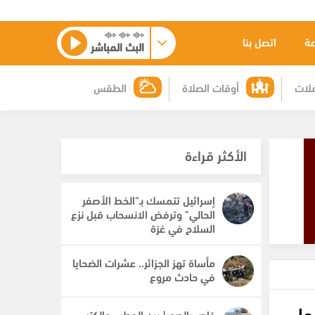
عة
اتصل بنا
البث المباشر
لات
أوقات الصلاة
الطقس
الأكثر قراءة
إسرائيل تتمسك بـ"الخط الأصفر
الحالي" وترفض الانسحاب قبل نزع
السلاح في غزة
مأساة تهز الجزائر.. عشرات الضحايا
في حادث مروع
هول
خاص بالصور| بين الحطب والكتب..