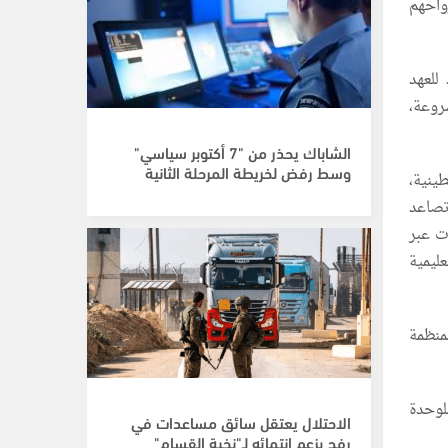
واحهم
للعهد
روعة،
الشاباك يحذر من "7 أكتوبر سياسي"
وسط رفض لخريطة المرحلة الثانية
ينية،
تصاعد
ف وجود شعبنا في أراضي الـ48 والشتات عبر
ليمية
منظمة
لوحدة
الاحتلال يعتقل سائق مساعدات في
رفح بزعم انتمائه لـ"نخبة القسام"