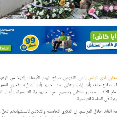
سطين لدى تونس
رامي القدومي صباح اليوم الأربعاء، إكليلا من الزهو
ء صلاح خلف (أبو إياد)، وهايل عبد الحميد (أبو الهول)، وفخري العمري
ام الأنف، بحضور ممثلين رسميين عن الجمهورية التونسية، وأبناء الش
نية في الساحة التونسية.
ة ألقاها خلال المراسم: إن الذكرى الخامسة والثلاثين لاستشهادهم تحلّ و