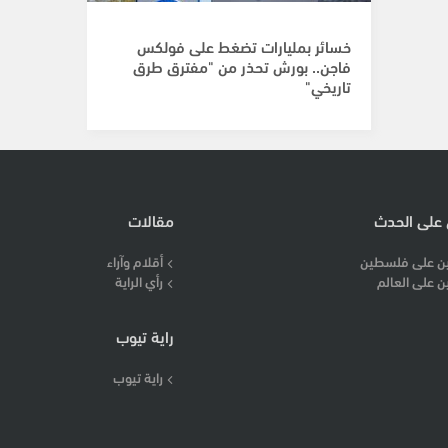
خسائر بمليارات تضغط على فولكس
فاجن.. بورش تحذر من "مفترق طرق
تاريخي"
 على الحدث
مقالات
ن على فلسطين
أقلام وآراء
ن على العالم
رأي الراية
راية تيوب
راية تيوب