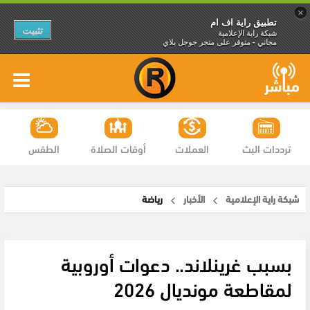
×
تطبيق راية اف ام
تثبيت
شبكة راية الإعلامية
مجاني - متوفر على متجر جوجل بلاي
ترددات البث
العملات
أوقات الصلاة
الطقس
شبكة راية الإعلامية
الأخبار
رياضة
بسبب غرينلاند.. دعوات أوروبية
لمقاطعة مونديال 2026