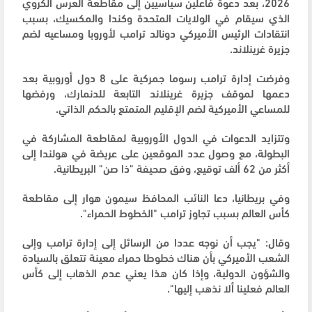
2026، بعد دعوة فاعلين سياسيين إلى مقاطعة العرس الكروي
الذي سيقام في الولايات المتحدة وكندا والمكسيك، بسبب
انتقادات الرئيس الأميركي دونالد ترامب لأوروبا ومساعيه لضم
جزيرة غرينلاند.
وفرضت إدارة ترامب رسوما جمركية على 8 دول أوروبية بعد
دعمها لموقف جزيرة غرينلاند التابعة للدنمارك، ورفضها
للمساعي الأميركية لضم الإقليم المتمتع بالحكم الذاتي.
وتتزايد الدعوات في الدول الأوروبية لمقاطعة المشاركة في
البطولة، مع وصول عدد الموقعين على عريضة في هولندا إلى
أكثر من 62 ألف توقيع، وفق صحيفة "ذا صن" البريطانية.
وفي بريطانيا، دعا النائب المحافظ سيمون هوار إلى مقاطعة
كأس العالم بسبب تجاوز ترامب "الخطوط الحمراء".
وقال: "يجب أن نوجه عددا من الرسائل إلى إدارة ترامب وإلى
الشعب الأميركي بأن هناك خطوطا حمراء معينة تتعلق بالسيادة
والشؤون الدولية، وإذا كان هذا يعني عدم الذهاب إلى كأس
العالم فعلينا ألا نذهب إليها".