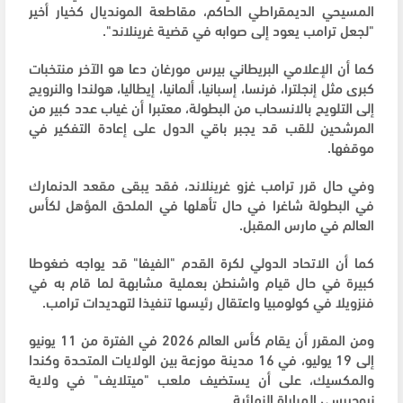
المسيحي الديمقراطي الحاكم، مقاطعة المونديال كخيار أخير
"لجعل ترامب يعود إلى صوابه في قضية غرينلاند".
كما أن الإعلامي البريطاني بيرس مورغان دعا هو الآخر منتخبات
كبرى مثل إنجلترا، فرنسا، إسبانيا، ألمانيا، إيطاليا، هولندا والنرويج
إلى التلويح بالانسحاب من البطولة، معتبرا أن غياب عدد كبير من
المرشحين للقب قد يجبر باقي الدول على إعادة التفكير في
موقفها.
وفي حال قرر ترامب غزو غرينلاند، فقد يبقى مقعد الدنمارك
في البطولة شاغرا في حال تأهلها في الملحق المؤهل لكأس
العالم في مارس المقبل.
كما أن الاتحاد الدولي لكرة القدم "الفيفا" قد يواجه ضغوطا
كبيرة في حال قيام واشنطن بعملية مشابهة لما قام به في
فنزويلا في كولومبيا واعتقال رئيسها تنفيذا لتهديدات ترامب.
ومن المقرر أن يقام كأس العالم 2026 في الفترة من 11 يونيو
إلى 19 يوليو، في 16 مدينة موزعة بين الولايات المتحدة وكندا
والمكسيك، على أن يستضيف ملعب "ميتلايف" في ولاية
نيوجيرسي المباراة النهائية.