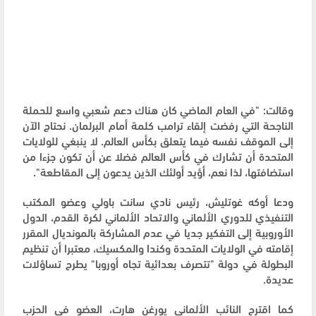
وقالت: "في العام الماضي كان هناك دعم شعبي واسع للحملة
الناجحة التي رفضت إلقاء ترامب كلمة أمام البرلمان. نحتاج الآن
إلى الموقف نفسه فيما يتعلق بكأس العالم. لا ينبغي للولايات
المتحدة أن تشارك في كأس العالم فضلا عن أن تكون جزءا من
استضافتها، لذا نعم، أؤيد أولئك الذين يدعون إلى المقاطعة".
ودعا أوكه غوتليش، رئيس نادي سانت باولي وعضو المكتب
التنفيذي للدوري الألماني والاتحاد الألماني لكرة القدم، الدول
الأوروبية إلى التفكير جديا في عدم المشاركة بالمونديال المقرر
إقامته في الولايات المتحدة وكندا والمكسيك، معتبرا أن تنظيم
البطولة في دولة "تتصرف بعدائية تجاه أوروبا" يطرح تساؤلات
عديدة.
كما اقترح النائب الألماني يورغن هارت، العضو في الحزب