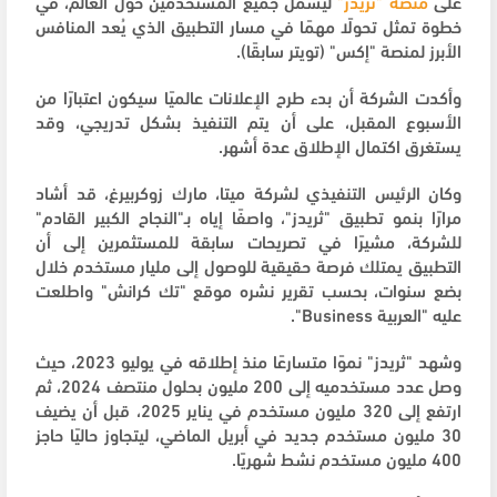
على
منصة "ثريدز"
ليشمل جميع المستخدمين حول العالم، في
خطوة تمثل تحولًا مهمًا في مسار التطبيق الذي يُعد المنافس
الأبرز لمنصة "إكس" (تويتر سابقًا).
وأكدت الشركة أن بدء طرح الإعلانات عالميًا سيكون اعتبارًا من
الأسبوع المقبل، على أن يتم التنفيذ بشكل تدريجي، وقد
يستغرق اكتمال الإطلاق عدة أشهر.
وكان الرئيس التنفيذي لشركة ميتا، مارك زوكربيرغ، قد أشاد
مرارًا بنمو تطبيق "ثريدز"، واصفًا إياه بـ"النجاح الكبير القادم"
للشركة، مشيرًا في تصريحات سابقة للمستثمرين إلى أن
التطبيق يمتلك فرصة حقيقية للوصول إلى مليار مستخدم خلال
بضع سنوات، بحسب تقرير نشره موقع "تك كرانش" واطلعت
عليه "العربية Business".
وشهد "ثريدز" نموًا متسارعًا منذ إطلاقه في يوليو 2023، حيث
وصل عدد مستخدميه إلى 200 مليون بحلول منتصف 2024، ثم
ارتفع إلى 320 مليون مستخدم في يناير 2025، قبل أن يضيف
30 مليون مستخدم جديد في أبريل الماضي، ليتجاوز حاليًا حاجز
400 مليون مستخدم نشط شهريًا.