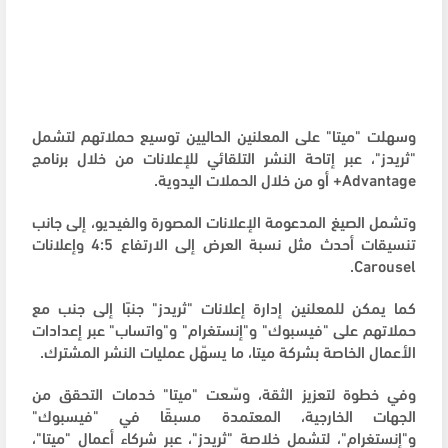
وسهلت "ميتا" على المعلنين الحاليين توسيع حملاتهم لتشمل
"ثريدز"، عبر إتاحة النشر التلقائي للإعلانات من خلال برنامج
Advantage+ أو من خلال الحملات اليدوية.
وتشمل الصيغ المدعومة الإعلانات المصورة والفيديو، إلى جانب
تنسيقات أحدث مثل نسبة العرض إلى الارتفاع 4:5 وإعلانات
Carousel.
كما يمكن للمعلنين إدارة إعلانات "ثريدز" جنبًا إلى جنب مع
حملاتهم على "فيسبوك" و"إنستغرام" و"واتساب" عبر إعدادات
الأعمال الخاصة بشركة ميتا، ما يسهّل عمليات النشر المشترك.
وفي خطوة لتعزيز الثقة، وسّعت "ميتا" خدمات التحقق من
الجهات الخارجية، المعتمدة مسبقًا في "فيسبوك"
و"إنستغرام"، لتشمل خلاصة "ثريدز"، عبر شركاء أعمال "ميتا"،