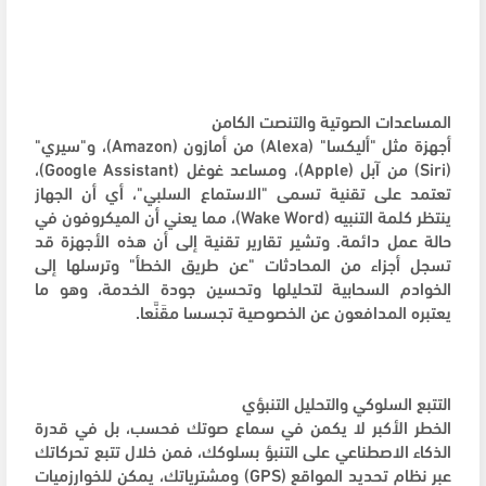
المساعدات الصوتية والتنصت الكامن
أجهزة مثل "أليكسا" (Alexa) من أمازون (Amazon)، و"سيري"
(Siri) من آبل (Apple)، ومساعد غوغل (Google Assistant)،
تعتمد على تقنية تسمى "الاستماع السلبي"، أي أن الجهاز
ينتظر كلمة التنبيه (Wake Word)، مما يعني أن الميكروفون في
حالة عمل دائمة. وتشير تقارير تقنية إلى أن هذه الأجهزة قد
تسجل أجزاء من المحادثات "عن طريق الخطأ" وترسلها إلى
الخوادم السحابية لتحليلها وتحسين جودة الخدمة، وهو ما
يعتبره المدافعون عن الخصوصية تجسسا مقَنَّعا.
التتبع السلوكي والتحليل التنبؤي
الخطر الأكبر لا يكمن في سماع صوتك فحسب، بل في قدرة
الذكاء الاصطناعي على التنبؤ بسلوكك، فمن خلال تتبع تحركاتك
عبر نظام تحديد المواقع (GPS) ومشترياتك، يمكن للخوارزميات