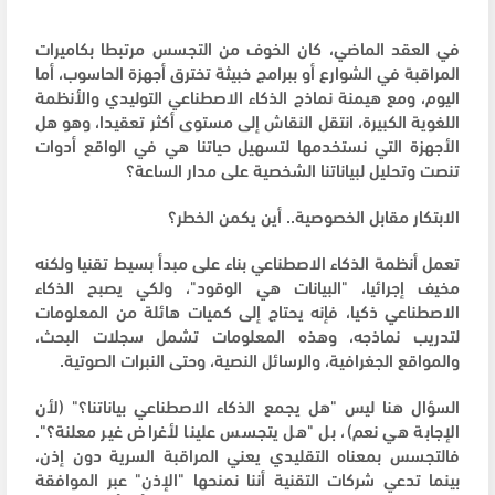
في العقد الماضي، كان الخوف من التجسس مرتبطا بكاميرات
المراقبة في الشوارع أو ببرامج خبيثة تخترق أجهزة الحاسوب، أما
اليوم، ومع هيمنة نماذج الذكاء الاصطناعي التوليدي والأنظمة
اللغوية الكبيرة، انتقل النقاش إلى مستوى أكثر تعقيدا، وهو هل
الأجهزة التي نستخدمها لتسهيل حياتنا هي في الواقع أدوات
تنصت وتحليل لبياناتنا الشخصية على مدار الساعة؟
الابتكار مقابل الخصوصية.. أين يكمن الخطر؟
تعمل أنظمة الذكاء الاصطناعي بناء على مبدأ بسيط تقنيا ولكنه
مخيف إجرائيا، "البيانات هي الوقود"، ولكي يصبح الذكاء
الاصطناعي ذكيا، فإنه يحتاج إلى كميات هائلة من المعلومات
لتدريب نماذجه، وهذه المعلومات تشمل سجلات البحث،
والمواقع الجغرافية، والرسائل النصية، وحتى النبرات الصوتية.
السؤال هنا ليس "هل يجمع الذكاء الاصطناعي بياناتنا؟" (لأن
الإجابة هي نعم)، بل "هل يتجسس علينا لأغراض غير معلنة؟".
فالتجسس بمعناه التقليدي يعني المراقبة السرية دون إذن،
بينما تدعي شركات التقنية أننا نمنحها "الإذن" عبر الموافقة