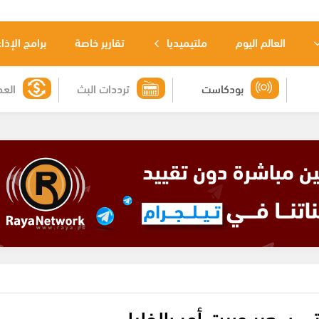
العالم اليوم
ملتيميديا
تقارير خاصة
برامج الإذا
بودكاست
ترددات البث
العم
تي سعير وبيت أمر بالخليل