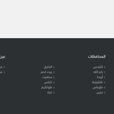
المحافظات
عين
القدس
الخليل
عي
رام الله
بيت لحم
عي
أريحا
سلفيت
قلقيلية
نابلس
طوباس
طولكرم
جنين
غزة