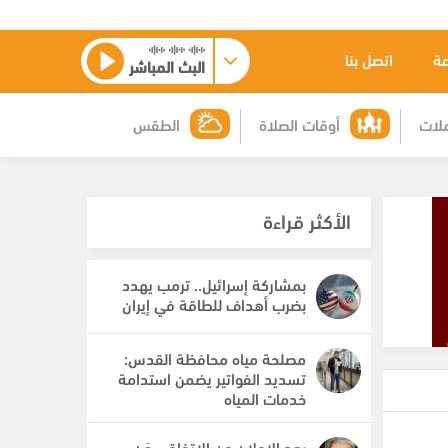
عة
اتصل بنا
البث المباشر
لات
أوقات الصلاة
الطقس
الأكثر قراءة
بمشاركة إسرائيل.. ترمب يهدد
بضرب أهداف للطاقة في إيران
مصلحة مياه محافظة القدس:
تسديد الفواتير يضمن استدامة
خدمات المياه
بعد الإعلان عن الإتفاق ، مَن