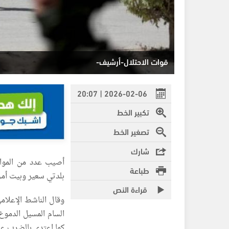
قوات الاحتلال-أرشيف-
2026-02-06 | 20:07
تكبير الخط
تصغير الخط
شارك
أصيب عدد من المواطن
طباعة
بلدتي سعير وبيت أمر
قراءة النص
وقال الناشط الإعلام
السام المسيل الدموع
كما اعتدى بالضرب عل