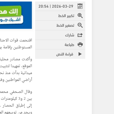
2026-03-29 | 20:54
تكبير الخط
تصغير الخط
شارك
اقتحمت قوات الاحتلا
طباعة
المستوطنين بإقامة بؤ
قراءة النص
وأكدت مصادر محلية 
الموقع، تمهيدا لتثبي
ميدانية بدأت منذ ن
أراضي المواطنين وف
وقال الصحفي محمد غ
بين 2 و3 كيلو
إلى إطباق الحصار عل
ويحد من توسعهم العم