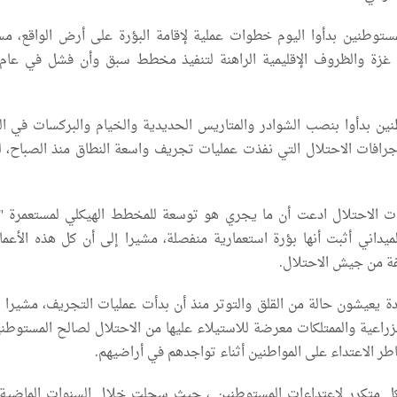
توطنين بدأوا اليوم خطوات عملية لإقامة البؤرة على أرض الواقع، مس
ين بدأوا بنصب الشوادر والمتاريس الحديدية والخيام والبركسات في ال
جرافات الاحتلال التي نفذت عمليات تجريف واسعة النطاق منذ الصباح، ل
 الاحتلال ادعت أن ما يجري هو توسعة للمخطط الهيكلي لمستعمرة "م
الميداني أثبت أنها بؤرة استعمارية منفصلة، مشيرا إلى أن كل هذه الأعما
ة من جيش الاحتلال.
دة يعيشون حالة من القلق والتوتر منذ أن بدأت عمليات التجريف، مشيرا إ
لزراعية والممتلكات معرضة للاستيلاء عليها من الاحتلال لصالح المستوطني
طر الاعتداء على المواطنين أثناء تواجدهم في أراضيهم.
متكرر لاعتداءات المستوطنين ، حيث سجلت خلال السنوات الماضية 