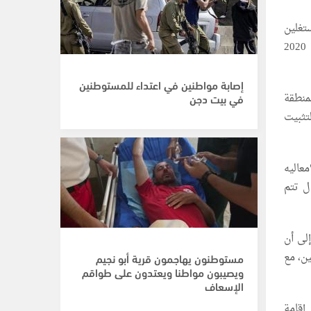
تغلين
انشغال العالم بحرب غزة والظروف الإقليمية الراهنة لتنفيذ مخطط سبق وأن فشل في عام 2020
إصابة مواطنين في اعتداء للمستوطنين
منطقة
في بيت دجن
تثبيت
عاليه
ل تتم
لى أن
ن، مع
مستوطنون يهاجمون قرية أبو نجيم
ويصيبون مواطنا ويعتدون على طواقم
الإسعاف
إقامة