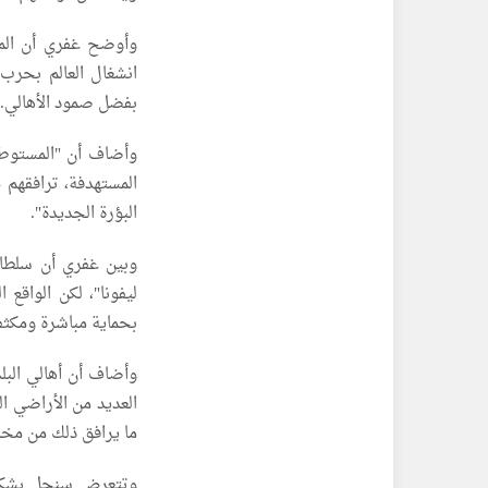
وأوضح غفري أن المس
بفضل صمود الأهالي.
وأضاف أن "المستوطن
المستهدفة، ترافقهم 
البؤرة الجديدة".
وبين غفري أن سلطات
ليفونا"، لكن الواقع 
بحماية مباشرة ومكثف
وأضاف أن أهالي البل
العديد من الأراضي ا
ما يرافق ذلك من مخا
وتتعرض سنجل بشكل 