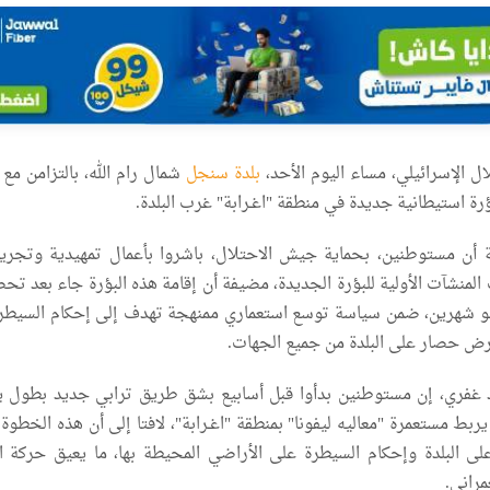
ل الإسرائيلي، مساء اليوم الأحد،
بلدة سنجل
شمال رام الله، بالتزامن مع
رة استيطانية جديدة في منطقة "اغـرابة" غرب البلدة.
أن مستوطنين، بحماية جيش الاحتلال، باشروا بأعمال تمهيدية وتجر
ت المنشآت الأولية للبؤرة الجديدة، مضيفة أن إقامة هذه البؤرة جاء بعد ت
حو شهرين، ضمن سياسة توسع استعماري ممنهجة تهدف إلى إحكام السيطر
رض حصار على البلدة من جميع الجهات.
فري، إن مستوطنين بدأوا قبل أسابيع بشق طريق ترابي جديد بطول ي
مترات يربط مستعمرة "معاليه ليفونا" بمنطقة "اغـرابة"، لافتا إلى أن هذه الخطو
ى البلدة وإحكام السيطرة على الأراضي المحيطة بها، ما يعيق حركة ال
راني.