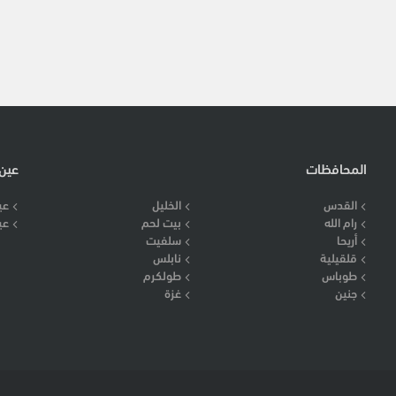
المحافظات
عين
القدس
الخليل
عي
رام الله
بيت لحم
عي
أريحا
سلفيت
قلقيلية
نابلس
طوباس
طولكرم
جنين
غزة