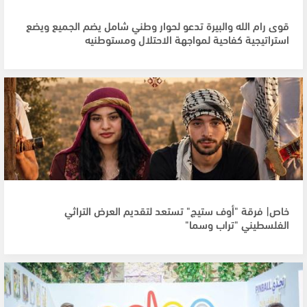
قوى رام الله والبيرة تدعو لحوار وطني شامل يضم الجميع ويضع
استراتيجية كفاحية لمواجهة الاحتلال ومستوطنيه
خاص| فرقة "أوف ستيج" تستعد لتقديم العرض التراثي
الفلسطيني "تراب وسما"