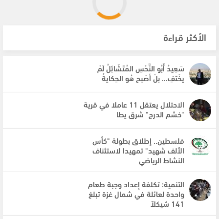
الأكثر قراءة
سَعِيدُ أَبُو النَّحْسِ المُتَشَائِلُ لَمْ
يَخْتَفِ... بَلْ أَصْبَحَ هُوَ الحِكَايَةُ
الاحتلال يعتقل 11 عاملا في قرية
"خشم الدرج" شرق يطا
فلسطين.. إطلاق بطولة "كأس
الألف شهيد" تمهيدا لاستئناف
النشاط الرياضي
التنمية: تكلفة إعداد وجبة طعام
واحدة لعائلة في شمال غزة تبلغ
141 شيكلاً