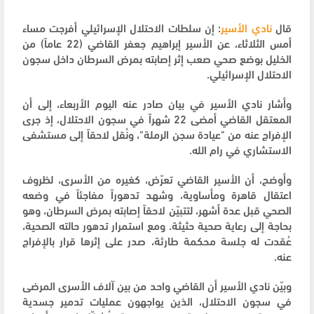
قال
نادي الأسير
: إن سلطات الاحتلال الإسرائيلي أفرجت مساء
أمس الثلاثاء، عن الأسير إبراهيم جعفر القاضي (22 عاماً) من
الخليل بوضع صحي صعب إثر إصابته بمرض السرطان داخل سجون
الاحتلال الإسرائيلي.
وأشار نادي الأسير في بيان صادر عنه اليوم الأربعاء، إلى أن
المعتقل القاضي أمضى 22 شهراً في سجون الاحتلال، إذ جرى
الإفراج عنه من "عيادة سجن الرملة"، ونُقل لاحقاً إلى مستشفى
الاستشاري في رام الله.
وأوضح، أن الأسير القاضي تعرّض، كغيره من الأسرى، لظروف
اعتقال قاهرة ومأساوية، وشهد تدهوراً مفاجئاً في وضعه
الصحي قبل عدة أشهر، لتتبيّن لاحقاً إصابته بمرض السرطان، وهو
بحاجة إلى رعاية صحية حثيثة. ومع استمرار تدهور حالته الصحية،
عُقدت له جلسة محكمة طارئة، صدر على إثرها قرار بالإفراج
عنه.
وبيّن نادي الأسير أن القاضي واحد من بين آلاف الأسرى المرضى
في سجون الاحتلال، الذين يواجهون عمليات تدمير جسدية