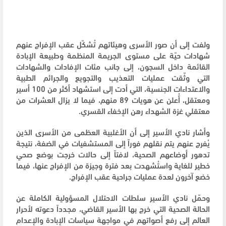
ولفت إلى أن صور الأسرى وهيئاتهم تُشكّل عقب الإفراج عنهم
شهادات حيّة على مستوى الجريمة المنظمة وطبيعة الإبادة
القائمة داخل السجون، إلى جانب مئات الإفادات والشهادات
التي وثّقت عمليات التعذيب والتجويع والجرائم الطبية
والاعتداءات الجنسية، التي أدت إلى استشهاد أكثر من 100 أسير
ومعتقل، أُعلن عن هويات 89 منهم، فيما لا يزال العشرات من
معتقلي غزة الشهداء رهن الإخفاء القسري.
وأشار نادي الأسير إلى أن الأغلبية العظمى من الأسرى الذين
يُفرج عنهم يتم نقلهم فوراً إلى المستشفيات في الضفة، نتيجة
تدهور أوضاعهم الصحية، لافتاً إلى حالات خرجت بوضع صحي
خطير للغاية واستُشهدت بعد فترة وجيزة من الإفراج عنها، فيما
خضع آخرون لعدة عمليات جراحية عقب الإفراج.
وحمّل نادي الأسير سلطات الاحتلال المسؤولية الكاملة عن
الحالة الصحية التي خرج بها الأسير القاضي، مجدداً دعوته لأحرار
العالم إلى رفع أصواتهم في مواجهة سياسات الإبادة والإعدام