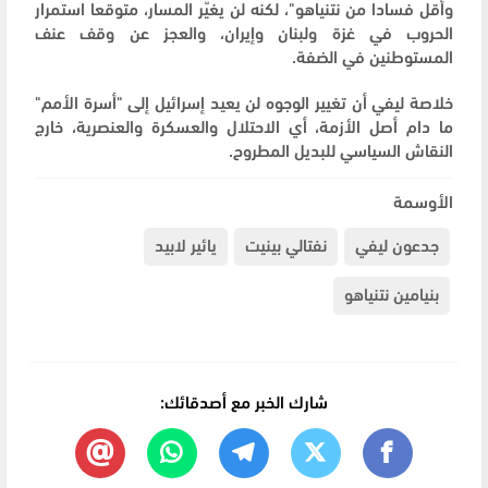
وأقل فسادا من نتنياهو"، لكنه لن يغيّر المسار، متوقعا استمرار
الحروب في غزة ولبنان وإيران، والعجز عن وقف عنف
المستوطنين في الضفة.
خلاصة ليفي أن تغيير الوجوه لن يعيد إسرائيل إلى "أسرة الأمم"
ما دام أصل الأزمة، أي الاحتلال والعسكرة والعنصرية، خارج
النقاش السياسي للبديل المطروح.
الأوسمة
جدعون ليفي
نفتالي بينيت
يائير لابيد
بنيامين نتنياهو
شارك الخبر مع أصدقائك: