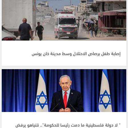
إصابة طفل برصاص الاحتلال وسط مدينة خان يونس
" لا دولة فلسطينية ما دمت رئيسا للحكومة".. نتنياهو يرفض