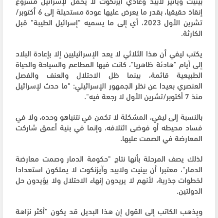
بينيت ويائير لابيد وغادي آيزنكوت لا يحمل لإسرائيل مشروع
إنقاذ حقيقيا، بقدر ما يعرض عليها عودة مستحيلة إلى 6 أكتوبر/
تشرين الأول 2023، أي إلى ما يسميه "إسرائيل الطيبة" قبل
الكارثة.
يكتب ليفي أن هذا الثلاثي لا يعد الإسرائيليين إلا بإعادة البلاد
إلى أيام "هادئة ظاهريا"، كانت فيها المطاعم والسياحة والحياة
الطبيعية قائمة، بينما ظل الاحتلال والعنف والفصل
العنصري بعيدا عن نظر الجمهور الإسرائيلي: "ما حدث لإسرائيل
منذ 7 أكتوبر/تشرين الأول لا رجعة فيه".
بالنسبة إلى ليفي، المشكلة لا تكمن في نتنياهو وحده، ولا في
فساد محيطه أو فوضى ائتلافه، وإنما في بنية أعمق شاركت
المعارضة في الصمت عليها.
لذلك يصف المرحلة بأنها نتاج "حكومة الدمار وصمت معارضة
الدمار"، معتبرا أن بينيت ولابيد وآيزنكوت لا يملكون استعدادا
لخطوات جذرية، لأنهم لا يريدون إنهاء الاحتلال ولا يؤيدون حل
الدولتين.
ويذهب الكاتب إلى القول إن هذا البديل قد يكون "أكثر نزاهة