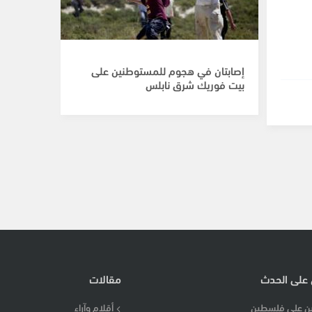
إصابتان في هجوم للمستوطنين على
بيت فوريك شرق نابلس
 على الحدث
مقالات
ن على فلسطين
أقلام وآراء