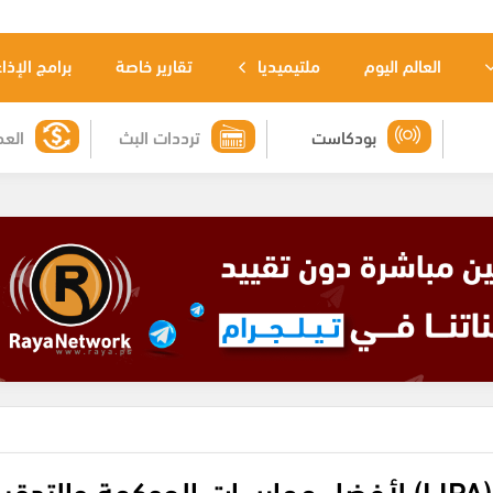
العالم اليوم
ملتيميديا
تقارير خاصة
برامج الإذا
بودكاست
ترددات البث
العم
إنجاز تاريخي: "جوال" تحصد جائزة (LIPA) لأفضل ممارسات الحوكمة والتد