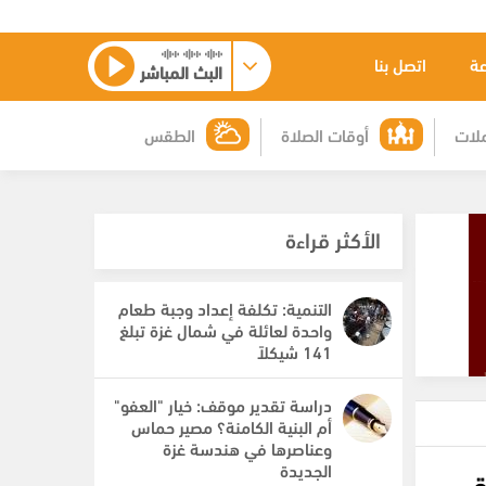
عة
اتصل بنا
البث المباشر
لات
أوقات الصلاة
الطقس
الأكثر قراءة
التنمية: تكلفة إعداد وجبة طعام
واحدة لعائلة في شمال غزة تبلغ
141 شيكلاً
دراسة تقدير موقف: خيار "العفو"
أم البنية الكامنة؟ مصير حماس
وعناصرها في هندسة غزة
الجديدة
قيق