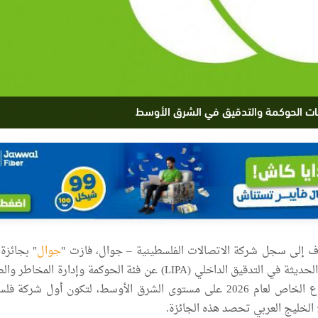
ف إلى سجل شركة الاتصالات الفلسطينية – جوال، فازت "
جوال
" بجائزة
الممارسات القيادية والحديثة في التدقيق الداخلي (LIPA) عن فئة الحوكمة وإدارة الم
الرقابية (GRC) للقطاع الخاص لعام 2026 على مستوى الشرق الأوسط، لتكون أول شركة
لخليج العربي تحصد هذه الجائزة.