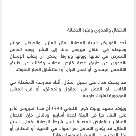
الانتقال والعدوى وفترة الحضانة
تُعد القوارض البرية المصابة، مثل الفئران والجرذان، عوائل
وسيطة في انتقال فيروس هانتا إلى البشر. يوجد العامل
الممرض في لعابها وبولها وبرازها. يمكن أن يُصاب الإنسان
بالعدوى عن طريق عضة قارض مصاب، وكذلك عن طريق
التلامس الجسدي، أو لمس البراز، أو استنشاق الغبار الملوث.
قد يحدث هذا، على سبيل المثال، أثناء ممارسة الأنشطة في
الغابات، أو العمل في الحقول والحدائق، أو في المباني
المهجورة لفترات طويلة.
ويؤكد معهد روبرت كوخ الألماني (RKI) أن هذا الفيروس قادر
على البقاء حيا في البيئة لعدة أسابيع، وبالتالي فإن الاتصال
المباشر بالقوارض المصابة ليس شرطاً للإصابة. فعلى سبيل
المثال، قد يؤدي التعامل مع المواد في الأقبية أو الحظائر، أو
نقل الحطب، إلى التعرض لفيروسات هانتا.