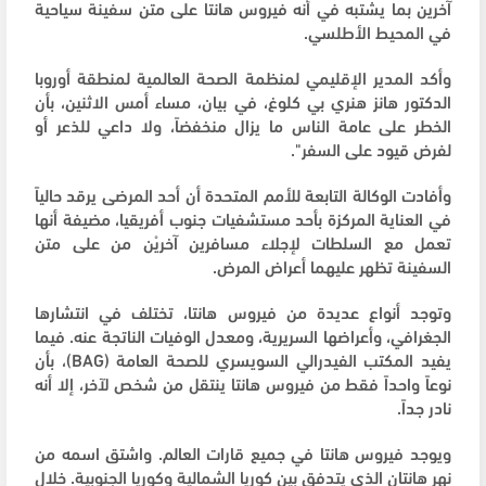
آخرين بما يشتبه في أنه فيروس هانتا على متن سفينة سياحية
في المحيط الأطلسي.
وأكد المدير الإقليمي لمنظمة الصحة العالمية لمنطقة أوروبا
الدكتور هانز هنري بي كلوغ، في بيان، مساء أمس الاثنين، بأن
الخطر على عامة الناس ما يزال منخفضاً، ولا داعي للذعر أو
لفرض قيود على السفر".
وأفادت الوكالة التابعة للأمم المتحدة أن أحد المرضى يرقد حالياً
في العناية المركزة بأحد مستشفيات جنوب أفريقيا، مضيفة أنها
تعمل مع السلطات لإجلاء مسافرين آخريْن من على متن
السفينة تظهر عليهما أعراض المرض.
وتوجد أنواع عديدة من فيروس هانتا، تختلف في انتشارها
الجغرافي، وأعراضها السريرية، ومعدل الوفيات الناتجة عنه. فيما
يفيد المكتب الفيدرالي السويسري للصحة العامة (BAG)، بأن
نوعاً واحداً فقط من فيروس هانتا ينتقل من شخص لآخر، إلا أنه
نادر جداً.
ويوجد فيروس هانتا في جميع قارات العالم. واشتق اسمه من
نهر هانتان الذي يتدفق بين كوريا الشمالية وكوريا الجنوبية. خلال