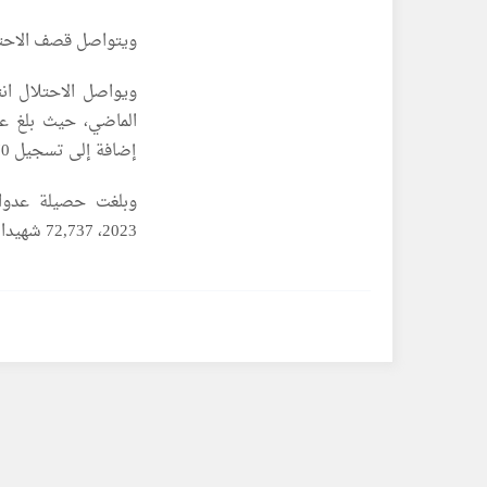
ويتواصل قصف الاحتل
إضافة إلى تسجيل 770 حالة انتشال.
وبلغت حصيلة عدوان 
2023، 72,737 شهيدا و172,539 مصابا.