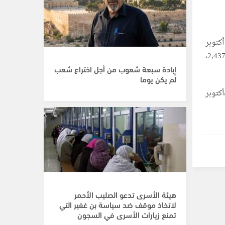
 في 11 تشرين الأول/ أكتوبر
الماضي، حيث بلغ عدد الشهداء منذ ذلك الحين 851 شهيدا، وإجمالي تجاوزت الإصابات الـ2,437،
إِبادة سبعة شعوب من أَجل اختراع شعب
لم يكن يوما
كتوبر
هيئة الأسرى تدعو الصليب الأحمر
لاتخاذ موقف ضد سياسة بن غفير التي
تمنع زيارات الأسرى في السجون