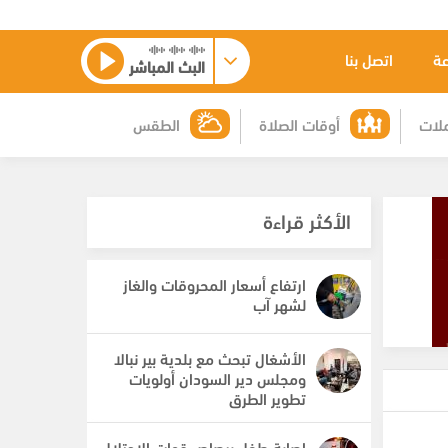
عة
اتصل بنا
البث المباشر
لات
أوقات الصلاة
الطقس
الأكثر قراءة
ارتفاع أسعار المحروقات والغاز
لشهر آب
الأشغال تبحث مع بلدية بير نبالا
ومجلس دير السودان أولويات
تطوير الطرق
إصابة طفل برصاص قوات الاحتلال